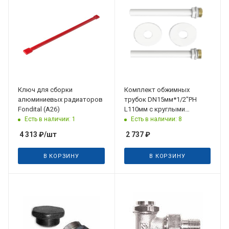
Ключ для сборки
Комплект обжимных
алюминиевых радиаторов
трубок DN15мм*1/2"РН
Fondital (А26)
L110мм с круглыми
отражателями D50мм
Есть в наличии: 1
Есть в наличии: 8
H15мм, белый
4 313
₽
/шт
2 737
₽
В КОРЗИНУ
В КОРЗИНУ