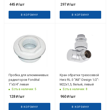
445
₽
/шт
297
₽
/шт
В КОРЗИНУ
В КОРЗИНУ
Пробка для алюминиевых
Кран обратки трехосевой
радиаторов Fondital
Herz RL-3 "AB"-Design 1/2"-
1"х3/4" левая
М22х1,5, белый, левый
Есть в наличии: 5
Есть в наличии: 8
128
₽
/шт
960
₽
/шт
В КОРЗИНУ
В КОРЗИНУ