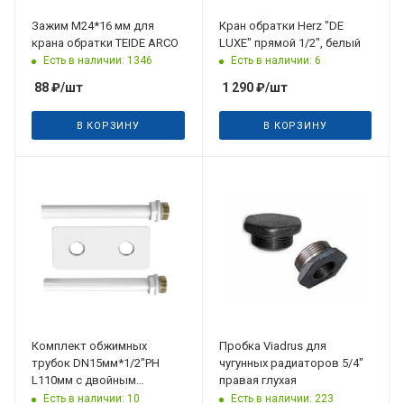
Зажим М24*16 мм для
Кран обратки Herz "DE
крана обратки TEIDE ARCO
LUXE" прямой 1/2", белый
Есть в наличии: 1346
Есть в наличии: 6
88
₽
/шт
1 290
₽
/шт
В КОРЗИНУ
В КОРЗИНУ
Комплект обжимных
Пробка Viadrus для
трубок DN15мм*1/2"РН
чугунных радиаторов 5/4"
L110мм с двойным
правая глухая
отражателем L100мм
Есть в наличии: 10
Есть в наличии: 223