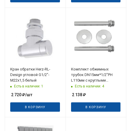
Кран обратки Herz-RL-
Комплект обжимных
Design угловой G1/2"-
трубок DN15мм*1/2"РН
M22x1,5 белый
L110мм с круглыми
отражателями D50мм
Есть в наличии: 1
Есть в наличии: 4
H15мм, хром
2 720
₽
/шт
2 138
₽
В КОРЗИНУ
В КОРЗИНУ