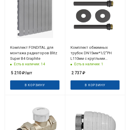
Комплект FONDITAL для
Комплект обжимных
монтажа радиаторов Blitz
трубок DN15мм*1/2"РН
Super B4 Graphite
L110мм с круглыми
отражателями D50мм
Есть в наличии: 14
Есть в наличии: 1
H15мм, антрацит
5 210
₽
/шт
2 737
₽
В КОРЗИНУ
В КОРЗИНУ