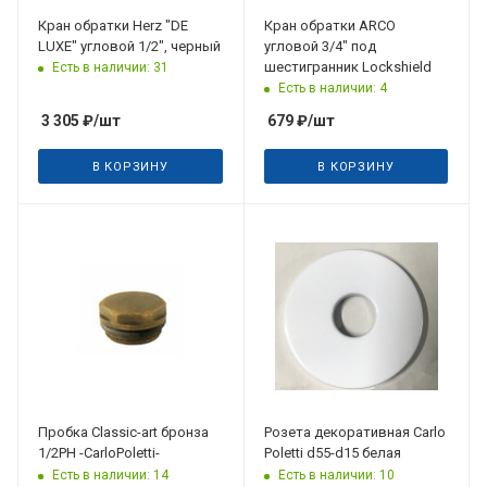
Кран обратки Herz "DE
Кран обратки ARCO
LUXE" угловой 1/2", черный
угловой 3/4" под
шестигранник Lockshield
Есть в наличии: 31
Есть в наличии: 4
3 305
₽
/шт
679
₽
/шт
В КОРЗИНУ
В КОРЗИНУ
Пробка Classic-art бронза
Розета декоративная Carlo
1/2РН -CarloPoletti-
Poletti d55-d15 белая
Есть в наличии: 14
Есть в наличии: 10