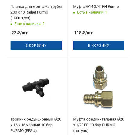
Планка для монтажа трубы
Муфта Ø14 3/4" РН Purmo
200 х 40 Railjet Purmo
Есть в наличии: 1
(100шт/уп)
Есть в наличии: 2
22
₽
/шт
118
₽
/шт
В КОРЗИНУ
В КОРЗИНУ
Тройник редукционный Ø20
Муфта соединительная Ø20
х 16 х 16 чёрный 10 бар
х 1/2" РВ 10 бар PURMO
PURMO (PPSU)
(латунь)