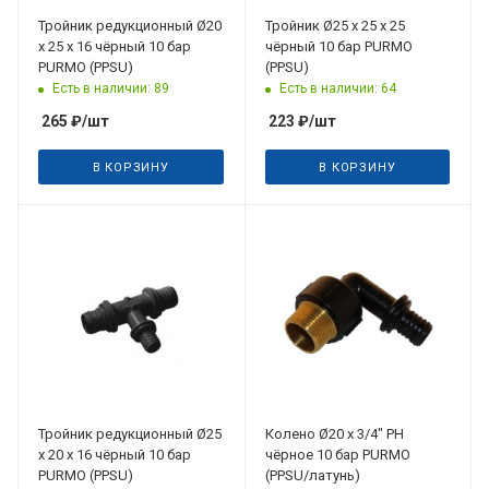
Тройник редукционный Ø20
Тройник Ø25 х 25 х 25
х 25 х 16 чёрный 10 бар
чёрный 10 бар PURMO
PURMO (PPSU)
(PPSU)
Есть в наличии: 89
Есть в наличии: 64
265
₽
/шт
223
₽
/шт
В КОРЗИНУ
В КОРЗИНУ
Тройник редукционный Ø25
Колено Ø20 х 3/4" РН
х 20 х 16 чёрный 10 бар
чёрное 10 бар PURMO
PURMO (PPSU)
(PPSU/латунь)