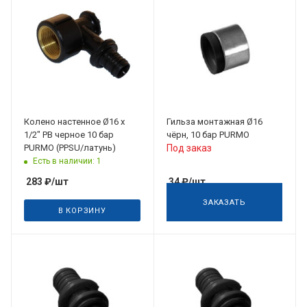
Колено настенное Ø16 х
Гильза монтажная Ø16
1/2" РВ черное 10 бар
чёрн, 10 бар PURMO
PURMO (PPSU/латунь)
Под заказ
Есть в наличии: 1
283
₽
/шт
34
₽
/шт
ЗАКАЗАТЬ
В КОРЗИНУ