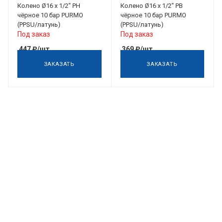
Колено Ø16 х 1/2" РН
Колено Ø16 х 1/2" РВ
чёрное 10 бар PURMO
чёрное 10 бар PURMO
(PPSU/латунь)
(PPSU/латунь)
Под заказ
Под заказ
447
₽
/шт
369
₽
/шт
ЗАКАЗАТЬ
ЗАКАЗАТЬ