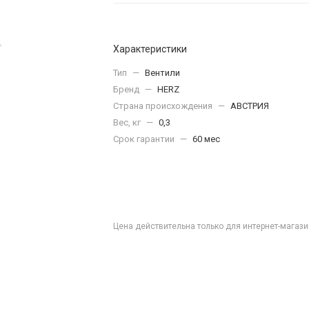
Характеристики
Тип
—
Вентили
Бренд
—
HERZ
Страна происхождения
—
АВСТРИЯ
Вес, кг
—
0,3
Срок гарантии
—
60 мес
Цена действительна только для интернет-магази