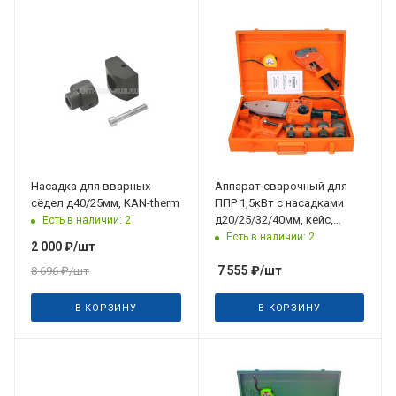
Насадка для вварных
Аппарат сварочный для
сёдел д40/25мм, KAN-therm
ППР 1,5кВт с насадками
д20/25/32/40мм, кейс,
Есть в наличии: 2
COBRA
Есть в наличии: 2
2 000
₽
/шт
7 555
₽
/шт
8 696
₽
/шт
В КОРЗИНУ
В КОРЗИНУ