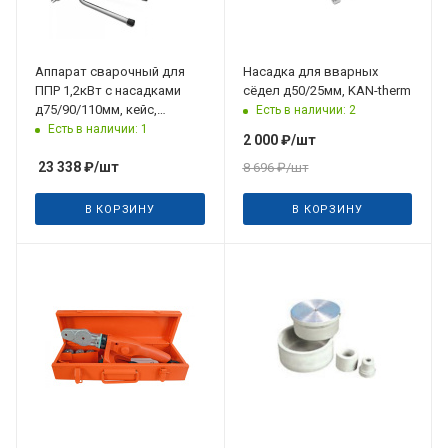
Аппарат сварочный для
Насадка для вварных
ППР 1,2кВт с насадками
сёдел д50/25мм, KAN-therm
д75/90/110мм, кейс,
Есть в наличии: 2
FUSITEK
Есть в наличии: 1
2 000
₽
/шт
23 338
₽
/шт
8 696
₽
/шт
В КОРЗИНУ
В КОРЗИНУ