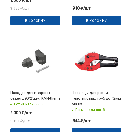
2 000
₽
/шт
910
₽
/шт
3 959
₽
/шт
В КОРЗИНУ
В КОРЗИНУ
Насадка для вварных
Ножницы для резки
сёдел д90/25мм, KAN-therm
пластиковых труб до 42мм,
Matrix
Есть в наличии: 3
Есть в наличии: 8
2 000
₽
/шт
844
₽
/шт
9 191
₽
/шт