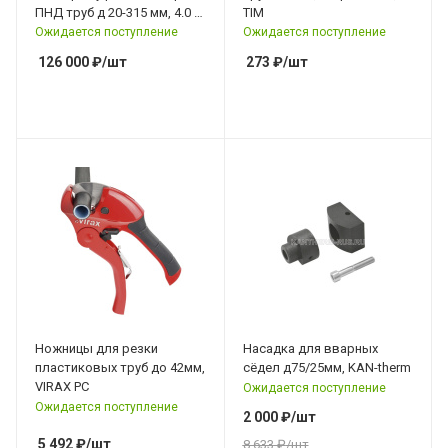
ПНД труб д 20-315 мм, 4.0 и
TIM
4.7 мм, GAS FUSION EF-315
Ожидается поступление
Ожидается поступление
НАКС
126 000
₽
/шт
273
₽
/шт
Ножницы для резки
Насадка для вварных
пластиковых труб до 42мм,
сёдел д75/25мм, KAN-therm
VIRAX РС
Ожидается поступление
Ожидается поступление
2 000
₽
/шт
5 492
₽
/шт
8 633
₽
/шт