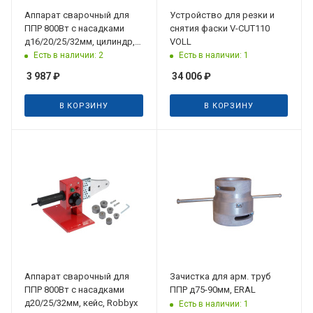
Аппарат сварочный для
Устройство для резки и
ППР 800Вт с насадками
снятия фаски V-CUT110
д16/20/25/32мм, цилиндр,
VOLL
кейс, TIM
Есть в наличии: 2
Есть в наличии: 1
3 987
₽
34 006
₽
В КОРЗИНУ
В КОРЗИНУ
Аппарат сварочный для
Зачистка для арм. труб
ППР 800Вт с насадками
ППР д75-90мм, ERAL
д20/25/32мм, кейс, Robbyx
Есть в наличии: 1