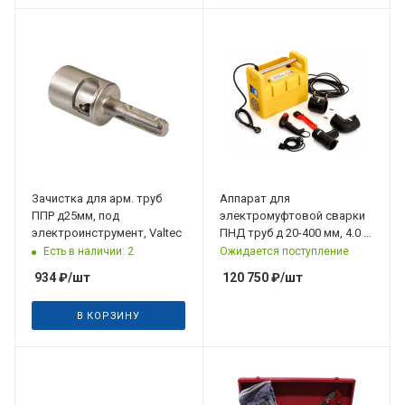
Зачистка для арм. труб
Аппарат для
ППР д25мм, под
электромуфтовой сварки
электроинструмент, Valtec
ПНД труб д 20-400 мм, 4.0 и
4.7 мм, GAS FUSION EF-400
Есть в наличии: 2
Ожидается поступление
934
₽
/шт
120 750
₽
/шт
В КОРЗИНУ