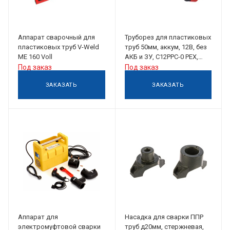
Аппарат сварочный для
Труборез для пластиковых
пластиковых труб V-Weld
труб 50мм, аккум, 12В, без
ME 160 Voll
АКБ и ЗУ, C12PPC-0 РЕХ,
Milwaukee
Под заказ
Под заказ
ЗАКАЗАТЬ
ЗАКАЗАТЬ
Аппарат для
Насадка для сварки ППР
электромуфтовой сварки
труб д20мм, стержневая,