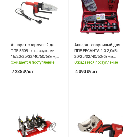
Аппарат сварочный для
Аппарат сварочный для
ППР 850Вт с насадками
ППР РЕСАНТА 1,0-2,0кВт
16/20/25/32/40/50/63мм,
20/25/32/40/50/63мм
кейс, YATO
кейс+АКС
Ожидается поступление
Ожидается поступление
7 238
₽
/шт
4 090
₽
/шт