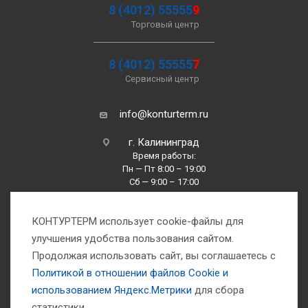
8 (4012) 55555
9
Торговый центр
8 (4012) 55555
7
Сервисный центр
info@konturterm.ru
г. Калининград
Время работы:
Пн — Пт 8:00 – 19:00
Сб — 9:00 – 17:00
Вс —10:00 – 16:00
КОНТУРТЕРМ использует cookie-файлы для
улучшения удобства пользования сайтом.
Продолжая использовать сайт, вы соглашаетесь с
Политикой в отношении файлов Сookie и
использованием Яндекс.Метрики
для сбора
1993-2026 © Компания «Контуртерм» — инженерно-торговый центр
статистики.