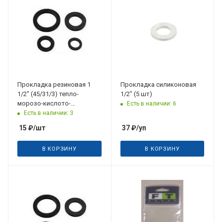
поступления
13.08.2026
Прокладка резиновая 1
Прокладка силиконовая
1/2" (45/31/3) тепло-
1/2" (5 шт)
морозо-кислото-
Есть в наличии: 6
щелочестойкая
Есть в наличии: 3
15
₽
/шт
37
₽
/уп
В КОРЗИНУ
В КОРЗИНУ