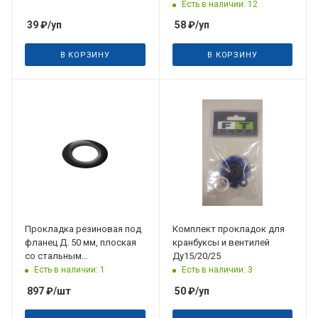
Есть в наличии: 12
39
₽
/уп
58
₽
/уп
В КОРЗИНУ
В КОРЗИНУ
Прокладка резиновая под
Комплект прокладок для
фланец Д. 50 мм, плоская
кранбуксы и вентилей
со стальным
Ду15/20/25
армированием Hawle
Есть в наличии: 1
Есть в наличии: 3
897
₽
/шт
50
₽
/уп