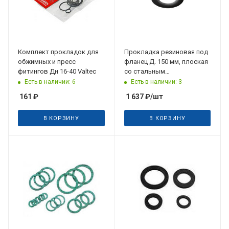
Комплект прокладок для
Прокладка резиновая под
обжимных и пресс
фланец Д. 150 мм, плоская
фитингов Дн 16-40 Valtec
со стальным
армированием Hawle
Есть в наличии: 6
Есть в наличии: 3
161
₽
1 637
₽
/шт
В КОРЗИНУ
В КОРЗИНУ