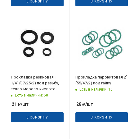
В КОРЗИНУ
В КОРЗИНУ
Прокладка резиновая 1
Прокладка паронитовая 2"
1/4" (37/25/2) под резьбу,
(55/47/2) под гайку
тепло-морозо-кислото-
Есть в наличии: 16
щелочестойкая
Есть в наличии: 58
21
₽
/шт
28
₽
/шт
В КОРЗИНУ
В КОРЗИНУ