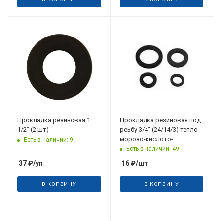
Дата планируемого
поступления
13.08.2026
Прокладка резиновая 1
Прокладка резиновая под
1/2" (2 шт)
реьбу 3/4" (24/14/3) тепло-
морозо-кислото-
Есть в наличии: 9
щелочестойкая
Есть в наличии: 49
37
₽
/уп
16
₽
/шт
В КОРЗИНУ
В КОРЗИНУ
Дата планируемого