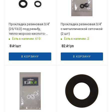
Прокладка резиновая 3/4"
Прокладка резиновая 3/4"
(25/13/2) под резьбу,
с металлической сеточкой
тепло-морозо-кислото-
(2 шт)
щелочестойкая
Есть в наличии: 610
Есть в наличии: 2
8
₽
/шт
82
₽
/уп
В КОРЗИНУ
В КОРЗИНУ