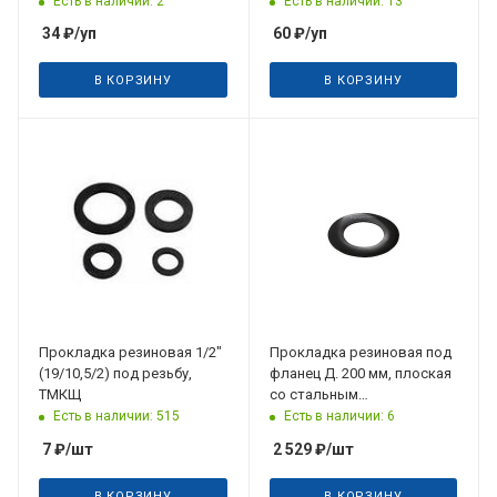
Есть в наличии: 2
Есть в наличии: 13
34
₽
/уп
60
₽
/уп
В КОРЗИНУ
В КОРЗИНУ
Прокладка резиновая 1/2"
Прокладка резиновая под
(19/10,5/2) под резьбу,
фланец Д. 200 мм, плоская
ТМКЩ
со стальным
армированием Hawle
Есть в наличии: 515
Есть в наличии: 6
7
₽
/шт
2 529
₽
/шт
В КОРЗИНУ
В КОРЗИНУ