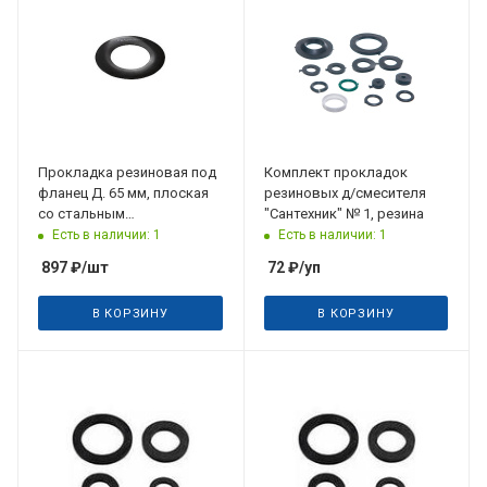
Прокладка резиновая под
Комплект прокладок
фланец Д. 65 мм, плоская
резиновых д/смесителя
со стальным
"Сантехник" № 1, резина
армированием Hawle
Есть в наличии: 1
Есть в наличии: 1
897
₽
/шт
72
₽
/уп
В КОРЗИНУ
В КОРЗИНУ