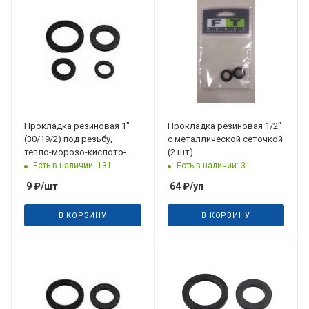
Прокладка резиновая 1"
Прокладка резиновая 1/2"
(30/19/2) под резьбу,
с металлической сеточкой
тепло-морозо-кислото-
(2 шт)
щелочестойкая
Есть в наличии: 131
Есть в наличии: 3
9
₽
/шт
64
₽
/уп
В КОРЗИНУ
В КОРЗИНУ