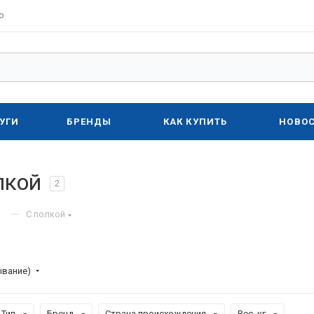
о
УГИ
БРЕНДЫ
КАК КУПИТЬ
НОВО
лкой
2
—
С полкой
ывание)
Тип
Бренд
Страна происхождения
Вес, кг