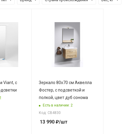
 Viant, с
Зеркало 80х70 см Аквелла
одсветки
Фостер, с подсветкой и
полкой, цвет дуб сонома
2
Есть в наличии: 2
Код: СВ4830
13 990
₽
/шт