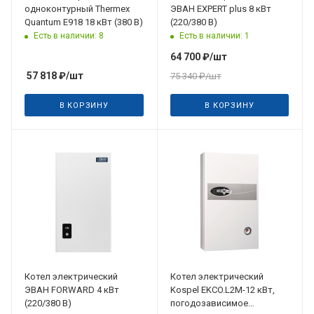
одноконтурный Thermex
ЭВАН EXPERT plus 8 кВт
Quantum E918 18 кВт (380 В)
(220/380 В)
Есть в наличии: 8
Есть в наличии: 1
64 700
₽
/шт
57 818
₽
/шт
75 340
₽
/шт
В КОРЗИНУ
В КОРЗИНУ
Котел электрический
Котел электрический
ЭВАН FORWARD 4 кВт
Kospel EKCO.L2M-12 кВт,
(220/380 В)
погодозависимое