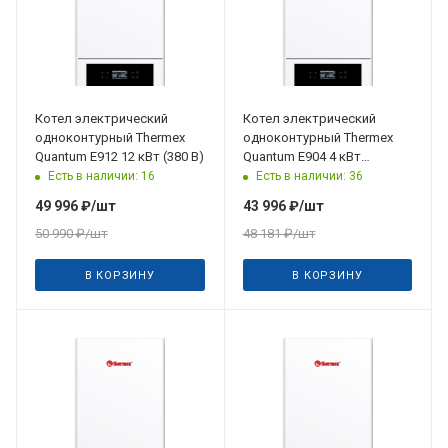
Котел электрический
Котел электрический
одноконтурный Thermex
одноконтурный Thermex
Quantum E912 12 кВт (380 В)
Quantum E904 4 кВт
(230/380 В)
Есть в наличии: 16
Есть в наличии: 36
49 996
₽
/шт
43 996
₽
/шт
50 990
₽
/шт
48 181
₽
/шт
В КОРЗИНУ
В КОРЗИНУ