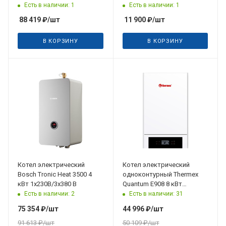
погодозависимое
Есть в наличии: 1
Есть в наличии: 1
управление 220/380 В
88 419
₽
/шт
11 900
₽
/шт
В КОРЗИНУ
В КОРЗИНУ
Котел электрический
Котел электрический
Bosch Tronic Heat 3500 4
одноконтурный Thermex
кВт 1x230В/3х380 В
Quantum E908 8 кВт
(230/380 В)
Есть в наличии: 2
Есть в наличии: 31
75 354
₽
/шт
44 996
₽
/шт
91 613
₽
/шт
50 109
₽
/шт