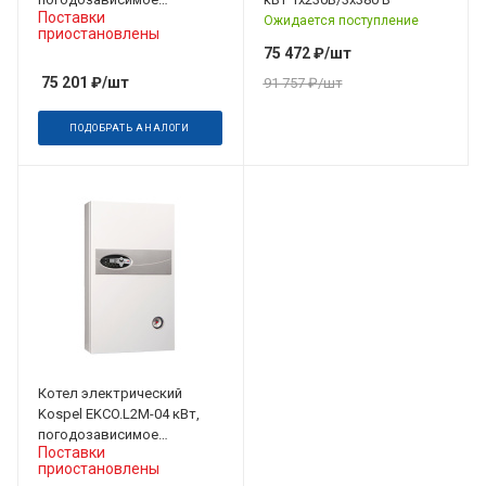
Поставки
управление 220/380 В
Ожидается поступление
приостановлены
75 472
₽
/шт
75 201
₽
/шт
91 757
₽
/шт
ПОДОБРАТЬ АНАЛОГИ
Котел электрический
Kospel EKCO.L2M-04 кВт,
погодозависимое
Поставки
управление 220/380 В
приостановлены