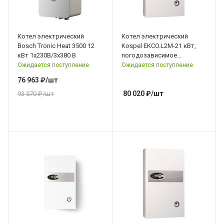
Котел электрический
Котел электрический
Bosch Tronic Heat 3500 12
Kospel EKCO.L2M-21 кВт,
кВт 1x230В/3х380 В
погодозависимое
управление 3х380 В
Ожидается поступление
Ожидается поступление
76 963
₽
/шт
80 020
₽
/шт
93 570
₽
/шт