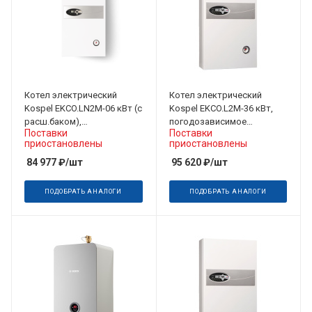
Котел электрический
Котел электрический
Kospel EKCO.LN2M-06 кВт (с
Kospel EKCO.L2M-36 кВт,
расш.баком),
погодозависимое
Поставки
Поставки
погодозависимое
управление 3х380 В
приостановлены
приостановлены
управление 220/380 В
84 977
₽
/шт
95 620
₽
/шт
ПОДОБРАТЬ АНАЛОГИ
ПОДОБРАТЬ АНАЛОГИ