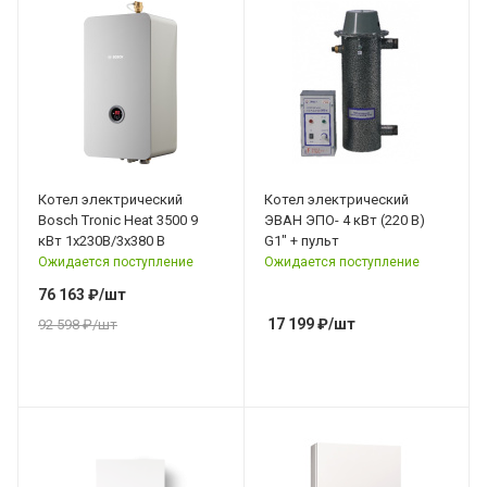
Котел электрический
Котел электрический
Bosch Tronic Heat 3500 9
ЭВАН ЭПО- 4 кВт (220 В)
кВт 1x230В/3х380 В
G1" + пульт
Ожидается поступление
Ожидается поступление
76 163
₽
/шт
17 199
₽
/шт
92 598
₽
/шт