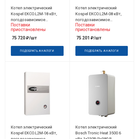
Котел электрический
Котел электрический
Kospel EKCO.L2M-18 кВт,
Kospel EKCO.L2M-08 кВт,
погодозависимое
погодозависимое
Поставки
Поставки
управление 3х380 В
управление 220/380 В
приостановлены
приостановлены
75 720
₽
/шт
75 201
₽
/шт
ПОДОБРАТЬ АНАЛОГИ
ПОДОБРАТЬ АНАЛОГИ
Котел электрический
Котел электрический
Kospel EKCO.L2M-06 кВт,
Bosch Tronic Heat 3500 6
погодозависимое
кВт 1x230В/3х380 В