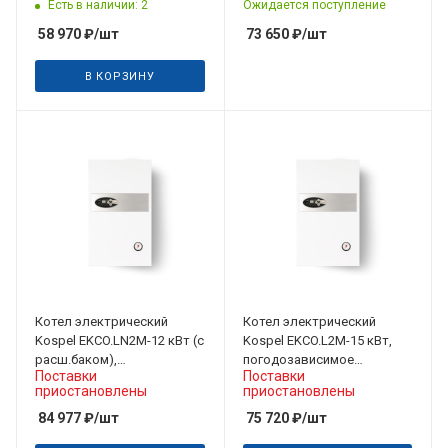
управление 3х380 В
Есть в наличии: 2
Ожидается поступление
58 970
₽
/шт
73 650
₽
/шт
В КОРЗИНУ
Котел электрический
Котел электрический
Kospel EKCO.LN2M-12 кВт (с
Kospel EKCO.L2M-15 кВт,
расш.баком),
погодозависимое
Поставки
Поставки
погодозависимое
управление 3х380 В
приостановлены
приостановлены
управление 3х380 В
84 977
₽
/шт
75 720
₽
/шт