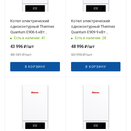
Котел электрический
Котел электрический
одноконтурный Thermex
одноконтурный Thermex
Quantum E906 6 кВт
Quantum E909 9 кВт
(230/380 В)
(230/380 В)
Есть в наличии: 41
Есть в наличии: 28
43 996
₽
/шт
48 996
₽
/шт
48 181
₽
/шт
50 990
₽
/шт
В КОРЗИНУ
В КОРЗИНУ