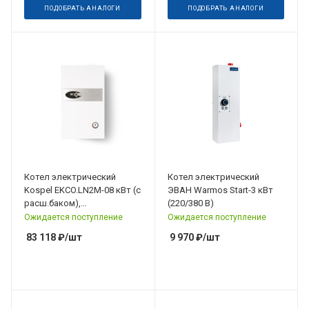
ПОДОБРАТЬ АНАЛОГИ
ПОДОБРАТЬ АНАЛОГИ
Котел электрический
Котел электрический
Kospel EKCO.LN2M-08 кВт (с
ЭВАН Warmos Start-3 кВт
расш.баком),
(220/380 В)
погодозависимое
Ожидается поступление
Ожидается поступление
управление 220/380 В
83 118
₽
/шт
9 970
₽
/шт