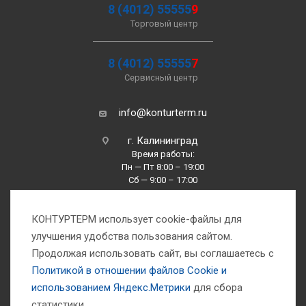
8 (4012) 55555
9
Торговый центр
8 (4012) 55555
7
Сервисный центр
info@konturterm.ru
г. Калининград
Время работы:
Пн — Пт 8:00 – 19:00
Сб — 9:00 – 17:00
Вс —10:00 – 16:00
КОНТУРТЕРМ использует cookie-файлы для
улучшения удобства пользования сайтом.
Продолжая использовать сайт, вы соглашаетесь с
Политикой в отношении файлов Сookie и
использованием Яндекс.Метрики
для сбора
1993-2026 © Компания «Контуртерм» — инженерно-торговый центр
статистики.