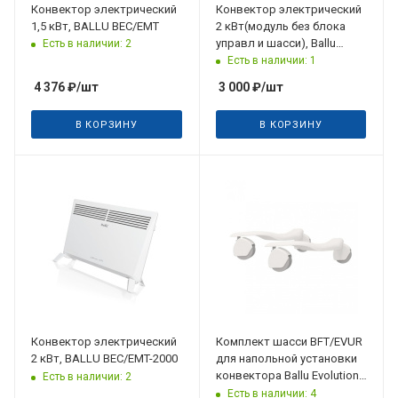
Конвектор электрический
Конвектор электрический
1,5 кВт, BALLU BEC/EMT
2 кВт(модуль без блока
управл и шасси), Ballu
Есть в наличии: 2
Evolution Transformer
Есть в наличии: 1
4 376
₽
/шт
3 000
₽
/шт
В КОРЗИНУ
В КОРЗИНУ
Конвектор электрический
Комплект шасси BFT/EVUR
2 кВт, BALLU BEC/EMT-2000
для напольной установки
конвектора Ballu Evolution
Есть в наличии: 2
Transformer
Есть в наличии: 4