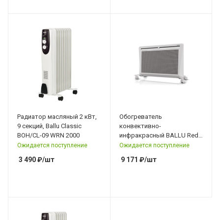
Радиатор масляный 2 кВт,
Обогреватель
9 секций, Ballu Classic
конвективно-
BOH/CL-09 WRN 2000
инфракрасный BALLU Red
Evolution BIHP/R-2000
Ожидается поступление
Ожидается поступление
3 490
₽
/шт
9 171
₽
/шт