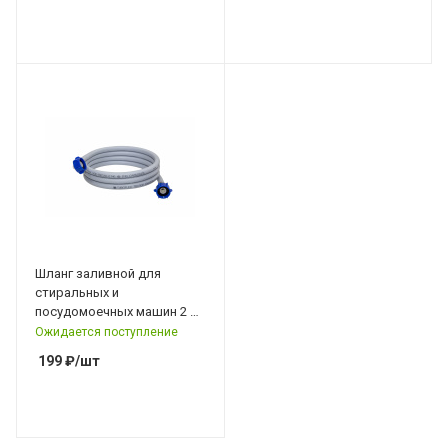
Шланг заливной для
стиральных и
посудомоечных машин 2 м,
ТБХ-500, (еврослот),
Ожидается поступление
TuboFlex
199
₽
/шт