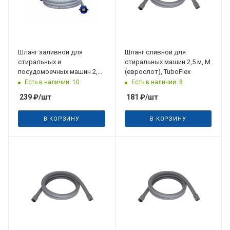
Шланг заливной для
Шланг сливной для
стиральных и
стиральных машин 2,5 м, М
посудомоечных машин 2,5
(еврослот), TuboFlex
м, ТБХ-500, (еврослот),
Есть в наличии: 10
Есть в наличии: 8
TuboFlex
239
₽
/шт
181
₽
/шт
В КОРЗИНУ
В КОРЗИНУ