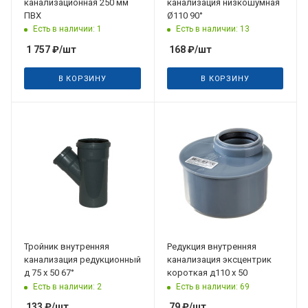
канализационная 250 мм
канализация низкошумная
ПВХ
Ø110 90°
Есть в наличии: 1
Есть в наличии: 13
1 757
₽
/шт
168
₽
/шт
В КОРЗИНУ
В КОРЗИНУ
Дата планируемого
поступления
13.10.2025
Тройник внутренняя
Редукция внутренняя
канализация редукционный
канализация эксцентрик
д 75 х 50 67°
короткая д110 х 50
Есть в наличии: 2
Есть в наличии: 69
133
₽
/шт
79
₽
/шт