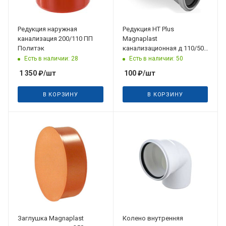
Редукция наружная
Редукция HT Plus
канализация 200/110 ПП
Magnaplast
Политэк
канализационная д 110/50
серая ПП
Есть в наличии: 28
Есть в наличии: 50
1 350
₽
/шт
100
₽
/шт
В КОРЗИНУ
В КОРЗИНУ
Заглушка Magnaplast
Колено внутренняя