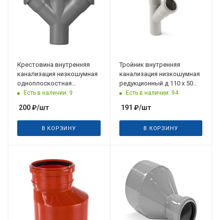
Крестовина внутренняя
Тройник внутренняя
канализация низкошумная
канализация низкошумная
одноплоскостная
редукционный д 110 х 50
Ø50х50х50 45°
45°
Есть в наличии: 9
Есть в наличии: 94
200
₽
/шт
191
₽
/шт
В КОРЗИНУ
В КОРЗИНУ