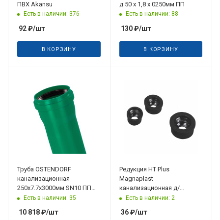
ПВХ Akansu
д 50 х 1,8 х 0250мм ПП
Есть в наличии: 376
Есть в наличии: 88
92
₽
/шт
130
₽
/шт
В КОРЗИНУ
В КОРЗИНУ
Труба OSTENDORF
Редукция HT Plus
канализационная
Magnaplast
250х7.7х3000мм SN10 ПП
канализационная д/
KG2000
переходов на сталь д 40/40
Есть в наличии: 35
Есть в наличии: 2
черная резиновая
10 818
₽
/шт
36
₽
/шт