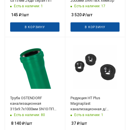
0315 мм 24дБ серая ПП
2000мм SN4 ПВХ Хемкор
Есть в наличии: 1
Есть в наличии: 17
145
₽
/шт
3 520
₽
/шт
В КОРЗИНУ
В КОРЗИНУ
Труба OSTENDORF
Редукция HT Plus
канализационная
Magnaplast
315х9.7х1000мм SN10 ПП
канализационная д/
KG2000
переходов на сталь д 50/50
Есть в наличии: 80
Есть в наличии: 1
черная резиновая
8 140
₽
/шт
37
₽
/шт