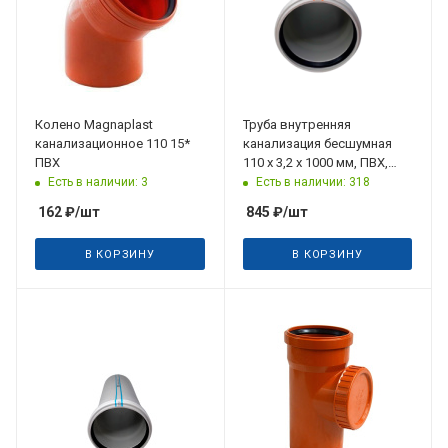
Колено Magnaрlast
Труба внутренняя
канализационное 110 15*
канализация бесшумная
ПВХ
110 х 3,2 х 1000 мм, ПВХ,
6дБ MULTI Akansu
Есть в наличии: 3
Есть в наличии: 318
162
₽
/шт
845
₽
/шт
В КОРЗИНУ
В КОРЗИНУ