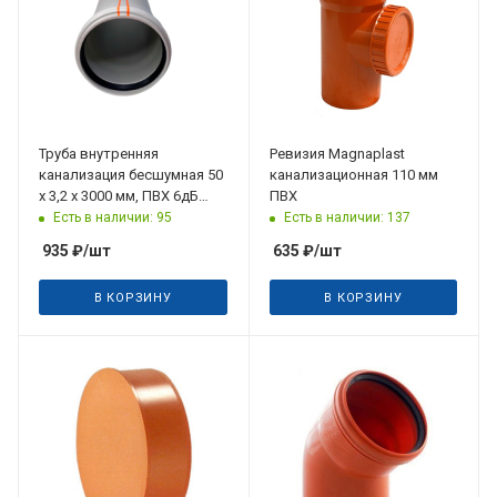
Труба внутренняя
Ревизия Magnaрlast
канализация бесшумная 50
канализационная 110 мм
х 3,2 х 3000 мм, ПВХ 6дБ
ПВХ
MULTI Akansu
Есть в наличии: 95
Есть в наличии: 137
935
₽
/шт
635
₽
/шт
В КОРЗИНУ
В КОРЗИНУ