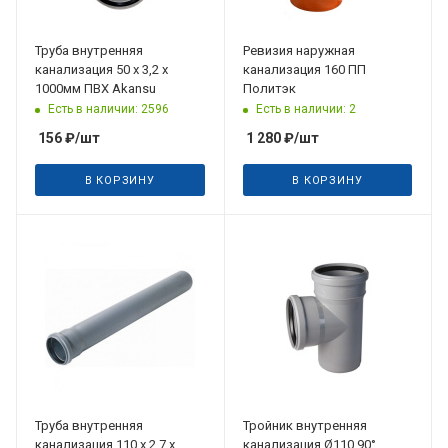
Труба внутренняя
Ревизия наружная
канализация 50 х 3,2 х
канализация 160 ПП
1000мм ПВХ Akansu
Политэк
Есть в наличии: 2596
Есть в наличии: 2
156
₽
/шт
1 280
₽
/шт
В КОРЗИНУ
В КОРЗИНУ
Дата планируемого
поступления
30.07.2026
Труба внутренняя
Тройник внутренняя
канализация 110 х 2,7 х
канализация Ø110 90°