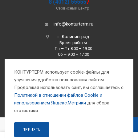
8 (4012) 55555
7
Сервисный центр
info@konturterm.ru
г. Калининград
Время работы:
Пн — Пт 8:00 – 19:00
Сб — 9:00 – 17:00
Вс —10:00 – 16:00
КОНТУРТЕРМ использует cookie-файлы для
улучшения удобства пользования сайтом.
Продолжая использовать сайт, вы соглашаетесь с
Политикой в отношении файлов Сookie и
использованием Яндекс.Метрики
для сбора
1993-2026 © Компания «Контуртерм» — инженерно-торговый центр
статистики.
В КОРЗИНУ
ПРИНЯТЬ