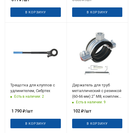
В КОРЗИНУ
В КОРЗИНУ
Трещотка для клуппов с
Держатель для труб
удлинителем, Сибртех
металлический с резинкой
(60-66 мм) 2" M8, комплект
Есть в наличии: 2
дюбель, шуруп Metaksan
Есть в наличии: 9
1 790
₽
/шт
102
₽
/шт
В КОРЗИНУ
В КОРЗИНУ