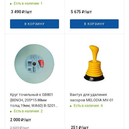
ROBBYX
Есть в наличии: 1
3 490
₽
/шт
5 675
₽
/шт
В КОРЗИНУ
В КОРЗИНУ
Круг точильный к GB801
Вантуз для удаления
(BENCH, 205*15.88мм
засоров MELODIA MV-01
толщ.19мм, WA60) B-52015,
Есть в наличии: 4
белый, Makita
Есть в наличии: 2
2 000
₽
/шт
251
₽
/шт
2 639
₽
/шт