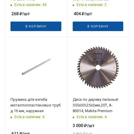
Есть в наличии: 44
Есть в наличии: 2
268
₽
/шт
404
₽
/шт
В КОРЗИНУ
В КОРЗИНУ
Пружина для изгиба
Диск по дереву пильный
металлопластиковых труб
355х30\25х2мм,20Т, A-
д 16 мм, наружная
80014, Makita Premium
Есть в наличии: 4
Есть в наличии: 4
3 000
₽
/шт
611
₽
/шт
5 863
₽
/шт