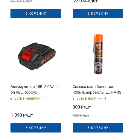
22 074
₽
/шт
46 975
₽
/шт
В КОРЗИНУ
В КОРЗИНУ
Аккумулятор 18В, 2.0А/ч Li-
Смазка молибденовая
on RBL Robbyx
400мл, аэрозоль, ELTRANS
Есть в наличии: 1
Есть в наличии: 1
300
₽
/шт
1 390
₽
/шт
453
₽
/шт
В КОРЗИНУ
В КОРЗИНУ