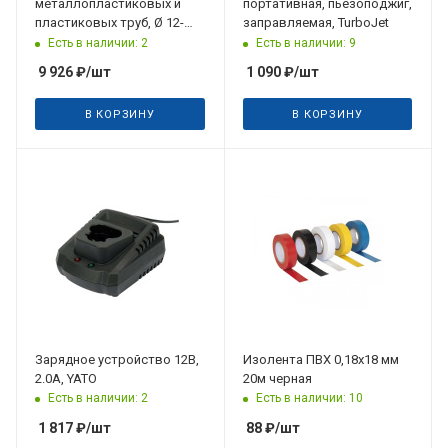
металлопластиковых и
портативная, пьезоподжиг,
пластиковых труб, Ø 12-
заправляемая, TurboJet
25мм
Есть в наличии: 2
Есть в наличии: 9
9 926
₽
/шт
1 090
₽
/шт
В КОРЗИНУ
В КОРЗИНУ
Зарядное устройство 12В,
Изолента ПВХ 0,18х18 мм
2.0А, YATO
20м черная
Есть в наличии: 2
Есть в наличии: 10
1 817
₽
/шт
88
₽
/шт