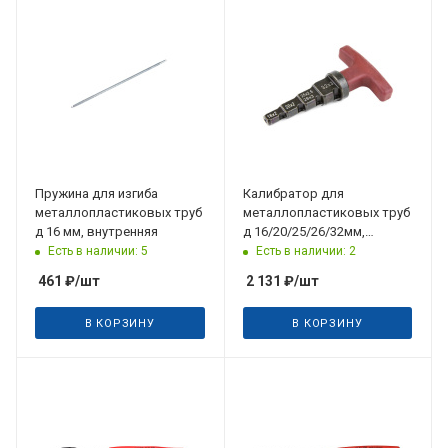
Дата планируемого
поступления
20.07.2026
Пружина для изгиба
Калибратор для
металлопластиковых труб
металлопластиковых труб
д 16 мм, внутренняя
д 16/20/25/26/32мм,
Aquasfera
Есть в наличии: 5
Есть в наличии: 2
461
₽
/шт
2 131
₽
/шт
В КОРЗИНУ
В КОРЗИНУ