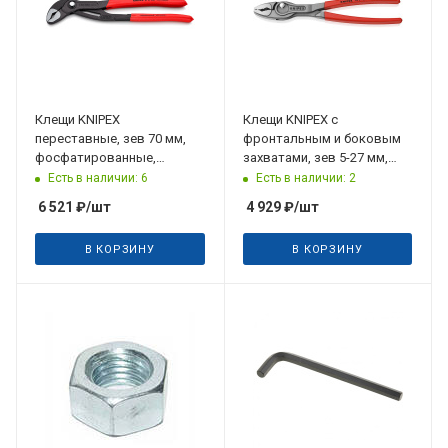
Клещи KNIPEX
Клещи KNIPEX с
переставные, зев 70 мм,
фронтальным и боковым
фосфатированные,
захватами, зев 5-27 мм,
обливные ручки 300 мм,
длина 250 мм, обливные
Есть в наличии: 6
Есть в наличии: 2
COBRA
ручки, TwinGrip
6 521
₽
/шт
4 929
₽
/шт
В КОРЗИНУ
В КОРЗИНУ