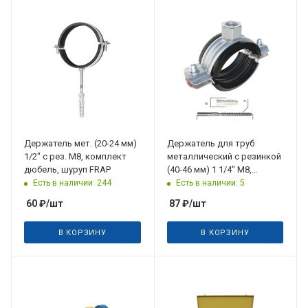
Держатель мет. (20-24 мм)
Держатель для труб
1/2" с рез. М8, комплект
металлический с резинкой
дюбель, шуруп FRAP
(40-46 мм) 1 1/4" M8,
комплект дюбель, шуруп
Есть в наличии: 244
Есть в наличии: 5
Metaksan
60
₽
/шт
87
₽
/шт
В КОРЗИНУ
В КОРЗИНУ