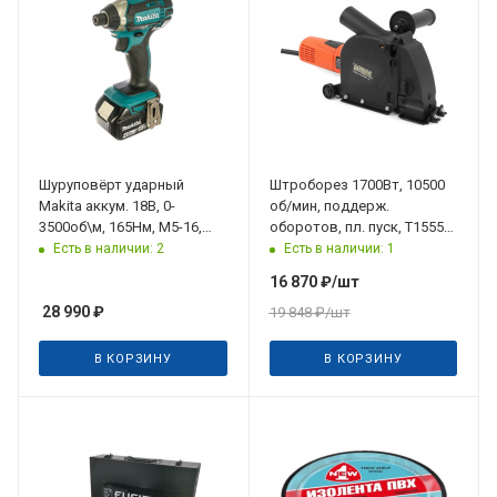
Шуруповёрт ударный
Штроборез 1700Вт, 10500
Makita аккум. 18В, 0-
об/мин, поддерж.
3500об\м, 165Нм, М5-16,
оборотов, пл. пуск, T1555
2х4Ач, кейс
MESSER
Есть в наличии: 2
Есть в наличии: 1
16 870
₽
/шт
28 990
₽
19 848
₽
/шт
В КОРЗИНУ
В КОРЗИНУ