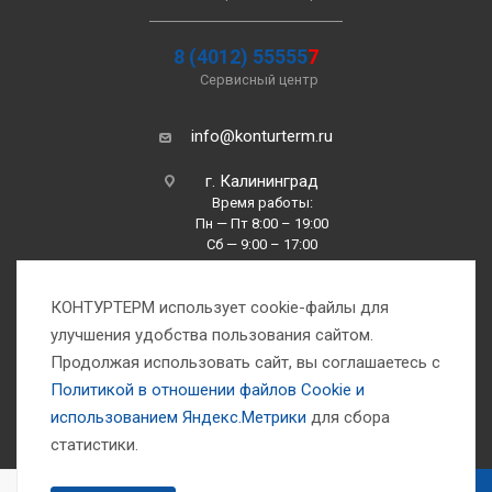
8 (4012) 55555
7
Сервисный центр
info@konturterm.ru
г. Калининград
Время работы:
Пн — Пт 8:00 – 19:00
Сб — 9:00 – 17:00
Вс —10:00 – 16:00
КОНТУРТЕРМ использует cookie-файлы для
улучшения удобства пользования сайтом.
Продолжая использовать сайт, вы соглашаетесь с
Политикой в отношении файлов Сookie и
использованием Яндекс.Метрики
для сбора
1993-2026 © Компания «Контуртерм» — инженерно-торговый центр
статистики.