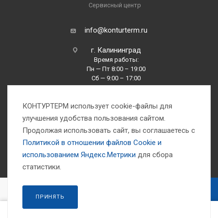
Сервисный центр
info@konturterm.ru
г. Калининград
Время работы:
Пн — Пт 8:00 – 19:00
Сб — 9:00 – 17:00
Вс —10:00 – 16:00
КОНТУРТЕРМ использует cookie-файлы для
улучшения удобства пользования сайтом.
Продолжая использовать сайт, вы соглашаетесь с
Политикой в отношении файлов Сookie и
использованием Яндекс.Метрики
для сбора
1993-2026 © Компания «Контуртерм» — инженерно-торговый центр
статистики.
В КОРЗИНУ
ПРИНЯТЬ