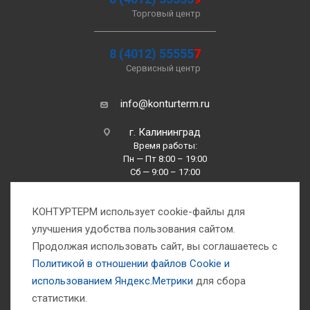
Торговый центр
8 (4012) 55555
7
Сервисный центр
info@konturterm.ru
г. Калининград
Время работы:
Пн — Пт 8:00 – 19:00
Сб — 9:00 – 17:00
Вс —10:00 – 16:00
КОНТУРТЕРМ использует cookie-файлы для
улучшения удобства пользования сайтом.
Продолжая использовать сайт, вы соглашаетесь с
Политикой в отношении файлов Сookie и
использованием Яндекс.Метрики
для сбора
1993-2026 © Компания «Контуртерм» — инженерно-торговый центр
статистики.