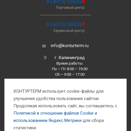
8 (4012) 55555
9
Торговый центр
8 (4012) 55555
7
Сервисный центр
info@konturterm.ru
г. Калининград
Время работы:
Пн — Пт 8:00 – 19:00
Сб — 9:00 – 17:00
Вс —10:00 – 16:00
КОНТУРТЕРМ использует cookie-файлы для
улучшения удобства пользования сайтом.
Продолжая использовать сайт, вы соглашаетесь с
Политикой в отношении файлов Сookie и
использованием Яндекс.Метрики
для сбора
1993-2026 © Компания «Контуртерм» — инженерно-торговый центр
статистики.