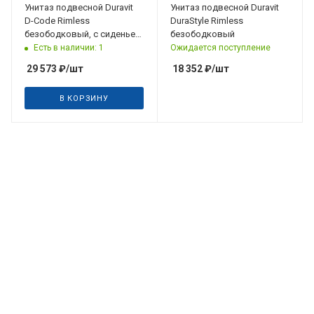
Унитаз подвесной Duravit
Унитаз подвесной Duravit
D-Code Rimless
DuraStyle Rimless
безободковый, с сиденьем
безободковый
Soft Close
Есть в наличии: 1
Ожидается поступление
29 573
₽
/шт
18 352
₽
/шт
В КОРЗИНУ