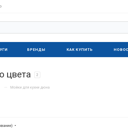
о
УГИ
БРЕНДЫ
КАК КУПИТЬ
НОВО
о цвета
2
—
Мойки для кухни дюна
ывание)