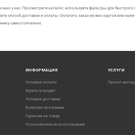
ожно у нас. Просмотрите каталог, используйте фильтры для быстрого по
жите способ доставки и оплаты. Оплатить заказ можно картой или нали
хнику самостоятельно.
ИНФОРМАЦИЯ
УСЛУГИ
Условия оплаты
Прокат инстр
Купить в кредит
Условия доставки
Бонусная программа
Гарантия на товар
Пользовательское соглашение