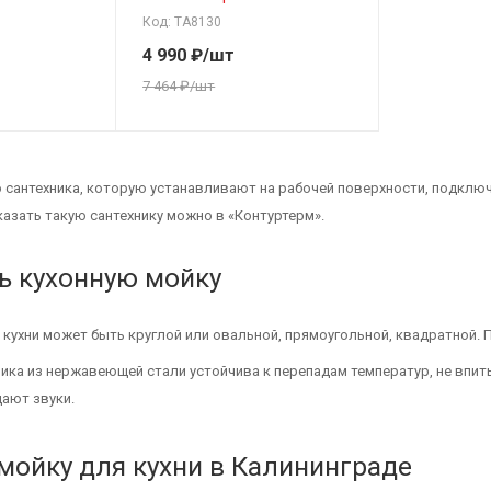
Код: ТА8130
4 990
₽
/шт
7 464
₽
/шт
о сантехника, которую устанавливают на рабочей поверхности, подклю
казать такую сантехнику можно в «Контуртерм».
ь кухонную мойку
кухни может быть круглой или овальной, прямоугольной, квадратной.
ика из нержавеющей стали устойчива к перепадам температур, не впи
щают звуки.
 мойку для кухни в Калининграде