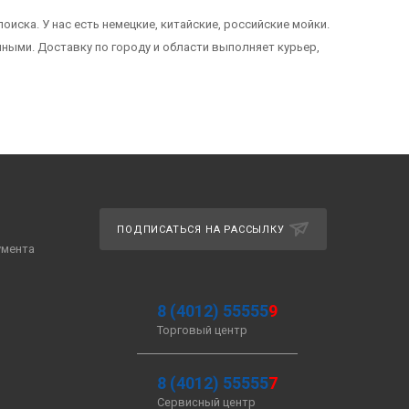
иска. У нас есть немецкие, китайские, российские мойки.
чными. Доставку по городу и области выполняет курьер,
ПОДПИСАТЬСЯ НА РАССЫЛКУ
умента
8 (4012) 55555
9
Торговый центр
8 (4012) 55555
7
Сервисный центр