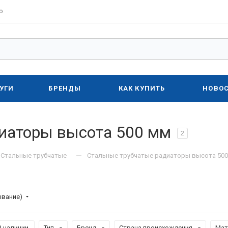
о
УГИ
БРЕНДЫ
КАК КУПИТЬ
НОВО
иаторы высота 500 мм
2
—
Стальные трубчатые
Стальные трубчатые радиаторы высота 500
ывание)
В наличии
Тип
Бренд
Страна происхождения
Мат