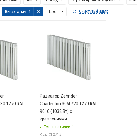
Высота, мм
: 1
Цвет
Очистить фильтр
er
Радиатор Zehnder
/30 1270 RAL
Charleston 3050/20 1270 RAL
9016 (1032 Вт) с
креплениями
1
Есть в наличии: 1
Код: СГ2712