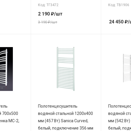
Код: ТГ3472
Код: ТВ1906
2 190
₽
/шт
24 450
₽
/
3 190
₽
/шт
тель
Полотенцесушитель
Полотенце
 700х500
водяной стальной 1200х400
водяной ст
енка МС-2,
мм (457 Вт) Sanica Curved,
мм (542 Вт) 
белый, подключение 356 мм
белый, под