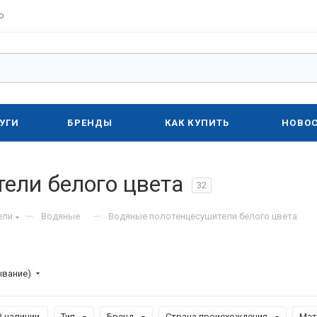
о
УГИ
БРЕНДЫ
КАК КУПИТЬ
НОВО
ели белого цвета
32
—
—
ели
Водяные
Водяные полотенцесушители белого цвета
ывание)
В наличии
Тип
Бренд
Страна происхождения
Мат