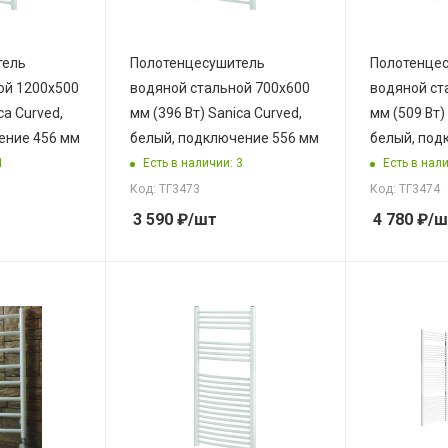
тель
Полотенцесушитель
Полотенце
ой 1200х500
водяной стальной 700х600
водяной ст
ca Curved,
мм (396 Вт) Sanica Curved,
мм (509 Вт)
ение 456 мм
белый, подключение 556 мм
белый, под
1
Есть в наличии: 3
Есть в нали
Код: ТГ3473
Код: ТГ3474
3 590
₽
/шт
4 780
₽
/ш
Дата планир
поступления
27.07.2026