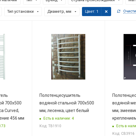
Тип установки
Диаметр, мм
Цвет
: 1
Очисти
тель
Полотенцесушитель
Полотенце
ой 700х500
водяной стальной 700х500
водяной ме
ca Curved,
мм, лесенка, цвет белый
мм, змеевик
ение 456 мм
креплением
Есть в наличии: 4
173
Есть в нали
Код: ТВ1910
Код: СВ3916