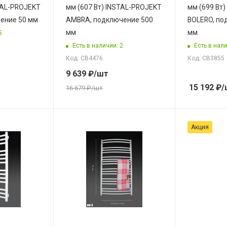
STAL-PROJEKT
мм (607 Вт) INSTAL-PROJEKT
мм (699 Вт
ение 50 мм
AMBRA, подключение 500
BOLERO, по
мм
мм
5
Есть в наличии: 2
Есть в нали
Код: СВ4476
Код: СВ3855
9 639
₽
/шт
15 192
₽
/
16 679
₽
/шт
Акция