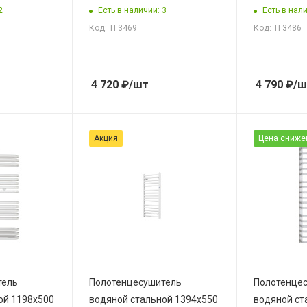
2
Есть в наличии: 3
Есть в нали
Код: ТГ3469
Код: ТГ3486
4 720
₽
/шт
4 790
₽
/ш
Акция
Цена сниже
тель
Полотенцесушитель
Полотенце
ой 1198х500
водяной стальной 1394х550
водяной ст