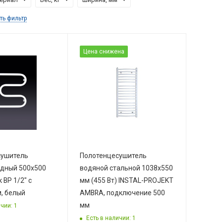
ть фильтр
Цена снижена
сушитель
Полотенцесушитель
дный 500х500
водяной стальной 1038х550
 ВР 1/2" с
мм (455 Вт) INSTAL-PROJEKT
, белый
AMBRA, подключение 500
мм
чии: 1
Есть в наличии: 1