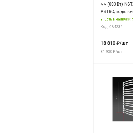
мм (883 Вт) IN
ASTRO, подключ
Есть в наличии: 
Код: СВ4234
18 810
₽
/шт
31 903
₽
/шт