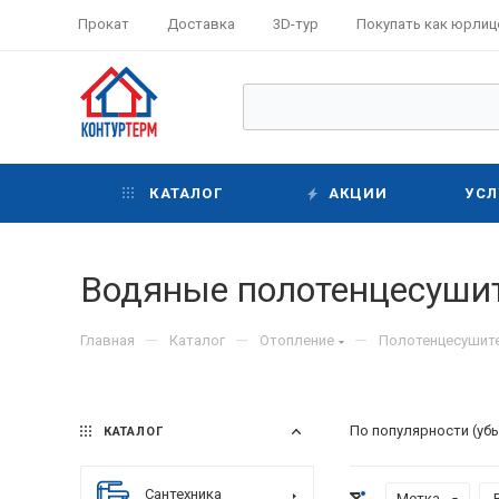
Прокат
Доставка
3D-тур
Покупать как юрлиц
КАТАЛОГ
АКЦИИ
УСЛ
Водяные полотенцесушит
—
—
—
Главная
Каталог
Отопление
Полотенцесушит
По популярности (уб
КАТАЛОГ
Сантехника
Метка