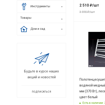
2 510
₽
/шт
Инструменты
3 590
₽
/шт
Товары
Дом и сад
Будьте в курсе наших
акций и новостей
Полотенцесуши
водяной медный
мм (370 Вт), лес
ПОДПИСАТЬСЯ
цвет белый
Есть в наличии: 