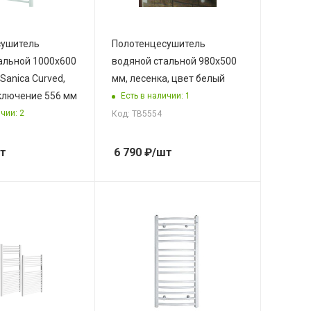
сушитель
Полотенцесушитель
альной 1000х600
водяной стальной 980х500
 Sanica Curved,
мм, лесенка, цвет белый
ключение 556 мм
Есть в наличии: 1
чии: 2
Код: ТВ5554
т
6 790
₽
/шт
уемого