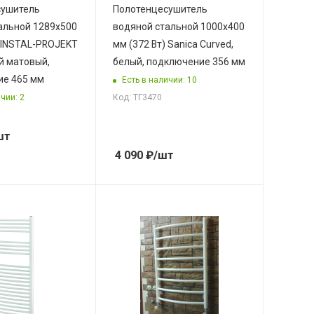
сушитель
Полотенцесушитель
альной 1289х500
водяной стальной 1000х400
) INSTAL-PROJEKT
мм (372 Вт) Sanica Curved,
й матовый,
белый, подключение 356 мм
е 465 мм
Есть в наличии: 10
чии: 2
Код: ТГ3470
шт
4 090
₽
/шт