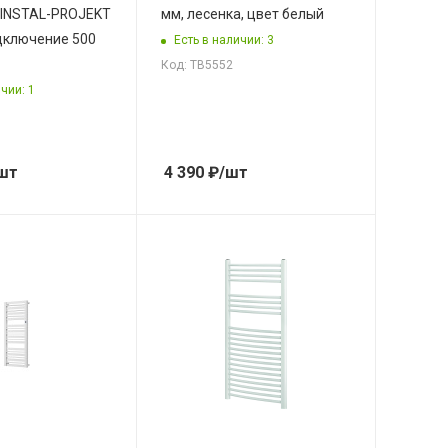
) INSTAL-PROJEKT
мм, лесенка, цвет белый
дключение 500
Есть в наличии: 3
Код: ТВ5552
чии: 1
шт
4 390
₽
/шт