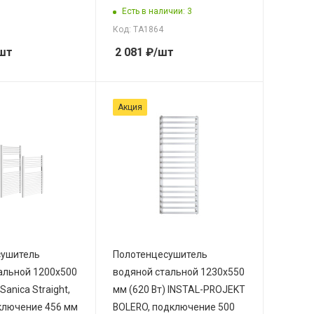
Есть в наличии: 3
Код: ТА1864
шт
2 081
₽
/шт
Акция
сушитель
Полотенцесушитель
альной 1200х500
водяной стальной 1230х550
Sanica Straight,
мм (620 Вт) INSTAL-PROJEKT
ключение 456 мм
BOLERO, подключение 500