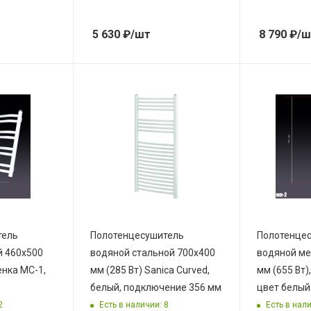
5 630
₽
/шт
8 790
₽
/ш
тель
Полотенцесушитель
Полотенце
 460х500
водяной стальной 700х400
водяной ме
енка МС-1,
мм (285 Вт) Sanica Curved,
мм (655 Вт)
белый, подключение 356 мм
цвет белый
2
Есть в наличии: 8
Есть в нали