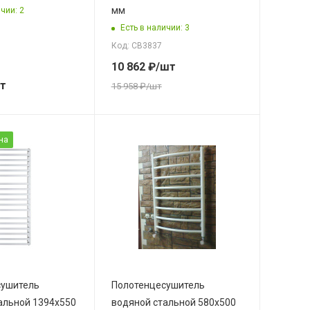
мм
чии: 2
Есть в наличии: 3
Код: СВ3837
10 862
₽
/шт
т
15 958
₽
/шт
на
сушитель
Полотенцесушитель
альной 1394х550
водяной стальной 580х500