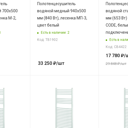
тель
Полотенцесушитель
Полотенце
 700х500
водяной медный 940х500
водяной ст
енка М-2,
мм (840 Вт), лесенка МП-3,
мм (653 Вт
цвет белый
CODE, белы
подключени
1
Есть в наличии: 2
Есть в нали
Код: ТВ1902
Код: СВ4422
17 780
₽
/
33 250
₽
/шт
29 848
₽
/шт