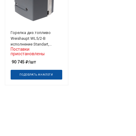
Горелка диз.топливо
Weishaupt WL5/2-B
исполнение Standart,
Поставки
одноступенчатая 25-55 кВт
приостановлены
90 745
₽
/шт
ПОДОБРАТЬ АНАЛОГИ