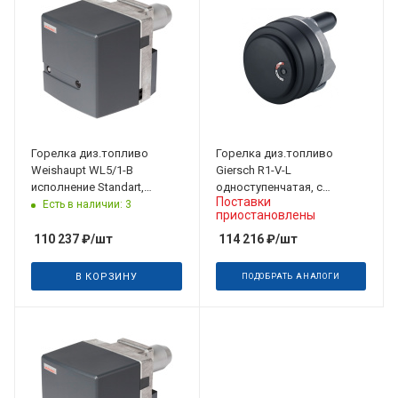
Горелка диз.топливо
Горелка диз.топливо
Weishaupt WL5/1-B
Giersch R1-V-L
исполнение Standart,
одноступенчатая, с
Поставки
одноступенчатая 21,5-40
подогревом топлива 12-53
Есть в наличии: 3
приостановлены
кВт
кВт
110 237
₽
/шт
114 216
₽
/шт
В КОРЗИНУ
ПОДОБРАТЬ АНАЛОГИ