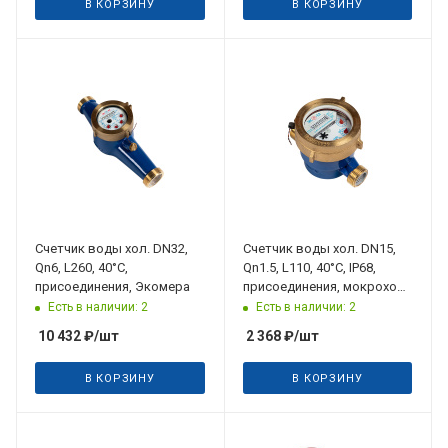
В КОРЗИНУ
В КОРЗИНУ
Счетчик воды хол. DN32,
Счетчик воды хол. DN15,
Qn6, L260, 40°C,
Qn1.5, L110, 40°C, IP68,
присоединения, Экомера
присоединения, мокроход,
Экомера
Есть в наличии: 2
Есть в наличии: 2
10 432
₽
/шт
2 368
₽
/шт
В КОРЗИНУ
В КОРЗИНУ