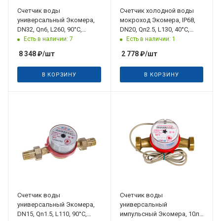
Счетчик воды
Счетчик холодной воды
универсальный Экомера,
мокроход Экомера, IP68,
DN32, Qn6, L260, 90°C,
DN20, Qn2.5, L130, 40°C,
присоединения
присоединения
Есть в наличии: 7
Есть в наличии: 1
8 348
₽
/шт
2 778
₽
/шт
В КОРЗИНУ
В КОРЗИНУ
Счетчик воды
Счетчик воды
универсальный Экомера,
универсальный
DN15, Qn1.5, L110, 90°C,
импульсный Экомера, 10л/