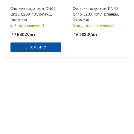
Счетчик воды хол. DN65,
Счетчик воды хол. DN50,
Qn25, L200, 40°, фланцы,
Qn15, L200, 40°C, фланцы,
Экомера
Экомера
Есть в наличии: 3
Ожидается поступление
17 540
₽
/шт
16 203
₽
/шт
В КОРЗИНУ