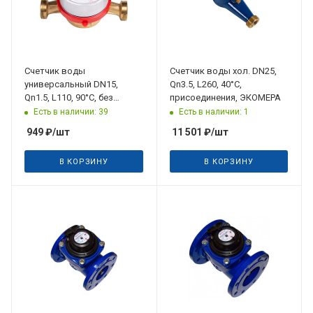
Счетчик воды
Счетчик воды хол. DN25,
универсальный DN15,
Qn3.5, L260, 40°C,
Qn1.5, L110, 90°C, без
присоединения, ЭКОМЕРА
присоединений, ЭКОМЕРА
Есть в наличии: 39
Есть в наличии: 1
949
₽
/шт
11 501
₽
/шт
В КОРЗИНУ
В КОРЗИНУ