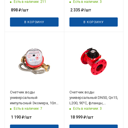
присоединения, обратный
имп, DN20, Qn2.5, L130, 90°C,
Есть в наличии: 211
Есть в наличии: 3
клапан
присоединения
898
₽
/шт
2 335
₽
/шт
В КОРЗИНУ
В КОРЗИНУ
Счетчик воды
Счетчик воды
универсальный
универсальный DN50, Qn15,
импульсный Экомера, 10л/
L200, 90°C, фланцы,
имп, DN15, Qn1.5, L110, 90°C,
Экомера
Есть в наличии: 7
Есть в наличии: 3
присоединения
1 190
₽
/шт
18 999
₽
/шт