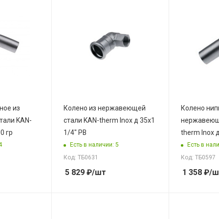
ное из
Колено из нержавеющей
Колено нип
тали KAN-
стали KAN-therm Inox д 35x1
нержавеющ
90 гр
1/4" РВ
therm Inox д
4
Есть в наличии: 5
Есть в нали
Код: ТБ0631
Код: ТБ0597
5 829
₽
/шт
1 358
₽
/ш