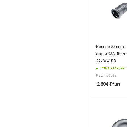
Колено из нер
стали KAN-therm
22x3/4" РВ
Есть в наличии: 
Код: ТБ0686
2 604
₽
/шт