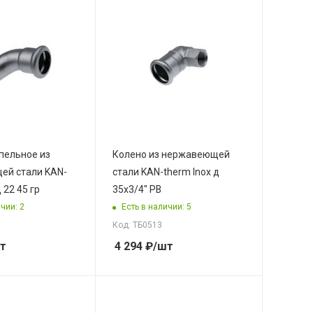
пельное из
Колено из нержавеющей
ей стали KAN-
стали KAN-therm Inox д
 22 45 гр
35x3/4" РВ
чии: 2
Есть в наличии: 5
Код: ТБ0513
т
4 294
₽
/шт