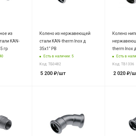
ное из
Колено из нержавеющей
Колено нип
тали KAN-
стали KAN-therm Inox д
нержавеющ
45 гр
35x1" РВ
therm Inox 
40
Есть в наличии: 5
Есть в нали
Код: ТБ0482
Код: ТВ1336
5 200
₽
/шт
2 020
₽
/ш