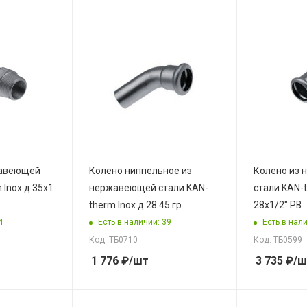
жавеющей
Колено ниппельное из
Колено из
 Inox д 35x1
нержавеющей стали KAN-
стали KAN-t
therm Inox д 28 45 гр
28x1/2" РВ
4
Есть в наличии: 39
Есть в нали
Код: ТБ0710
Код: ТБ0599
1 776
₽
/шт
3 735
₽
/ш