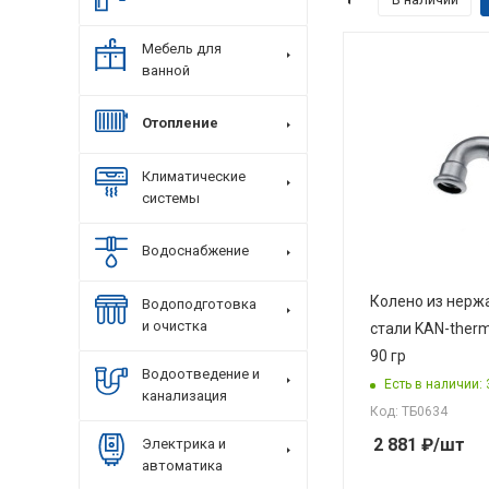
Мебель для
ванной
Отопление
Климатические
системы
Водоснабжение
Колено из нер
Водоподготовка
и очистка
стали KAN-therm
90 гр
Водоотведение и
Есть в наличии: 
канализация
Код: ТБ0634
2 881
₽
/шт
Электрика и
автоматика