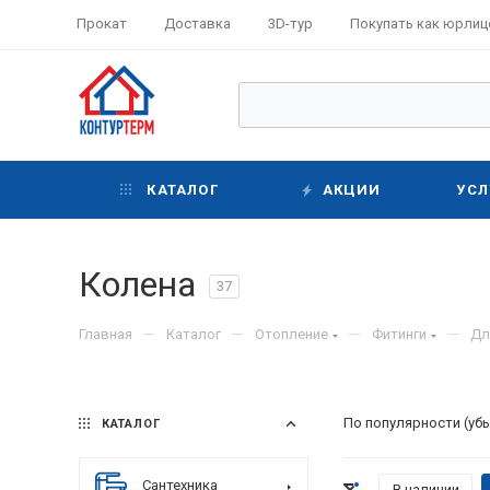
Прокат
Доставка
3D-тур
Покупать как юрлиц
КАТАЛОГ
АКЦИИ
УСЛ
Колена
37
—
—
—
—
Главная
Каталог
Отопление
Фитинги
Дл
По популярности (уб
КАТАЛОГ
Сантехника
В наличии