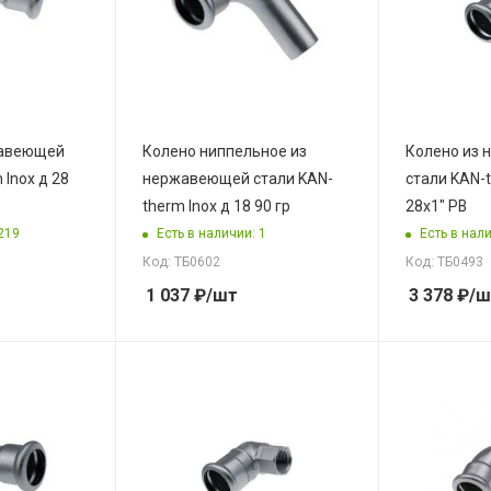
жавеющей
Колено ниппельное из
Колено из
 Inox д 28
нержавеющей стали KAN-
стали KAN-t
therm Inox д 18 90 гр
28x1" РВ
219
Есть в наличии: 1
Есть в нали
Код: ТБ0602
Код: ТБ0493
1 037
₽
/шт
3 378
₽
/ш