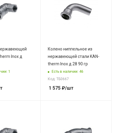
 нержавеющей
Колено ниппельное из
herm Inox д
нержавеющей стали KAN-
therm Inox д 28 90 гр
чии: 1
Есть в наличии: 46
Код: ТБ0667
т
1 575
₽
/шт