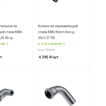
пельное из
Колено из нержавеющей
ей стали KAN-
стали KAN-therm Inox д
д35 45 гр
35x1/2" РВ
чии: 5
Есть в наличии: 5
Код: ТБ0656
т
4 395
₽
/шт