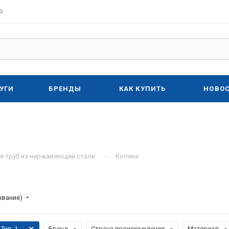
о
УГИ
БРЕНДЫ
КАК КУПИТЬ
НОВО
—
я труб из нержавеющей стали
Колена
ывание)
Тип
: 1
Бренд
Страна происхождения
Материал