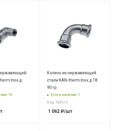
 нержавеющей
Колено из нержавеющей
herm Inox д
стали KAN-therm Inox д 18
90 гр
чии: 10
Есть в наличии: 1
Код: ТБ0510
т
1 062
₽
/шт