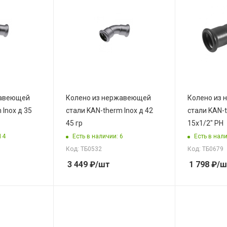
жавеющей
Колено из нержавеющей
Колено из
 Inox д 35
стали KAN-therm Inox д 42
стали KAN-t
45 гр
15x1/2" РН
14
Есть в наличии: 6
Есть в нали
Код: ТБ0532
Код: ТБ0679
3 449
₽
/шт
1 798
₽
/ш