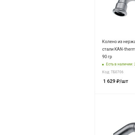
Колено из нер
стали KAN-therm
90 гр
Есть в наличии: 
Код: ТБ0706
1 629
₽
/шт