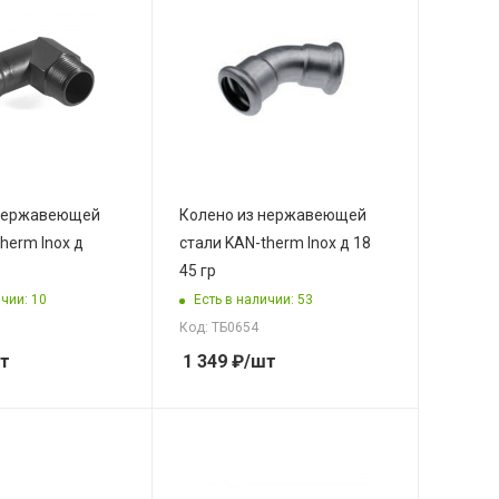
 нержавеющей
Колено из нержавеющей
herm Inox д
стали KAN-therm Inox д 18
45 гр
чии: 10
Есть в наличии: 53
Код: ТБ0654
т
1 349
₽
/шт