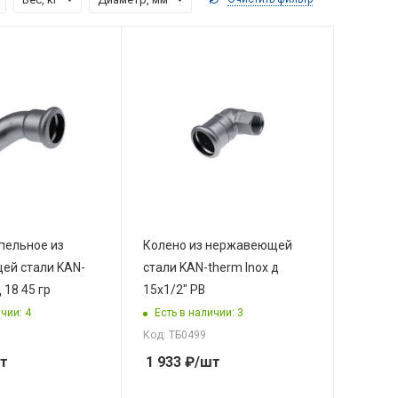
пельное из
Колено из нержавеющей
ей стали KAN-
стали KAN-therm Inox д
 18 45 гр
15x1/2" РВ
чии: 4
Есть в наличии: 3
Код: ТБ0499
т
1 933
₽
/шт