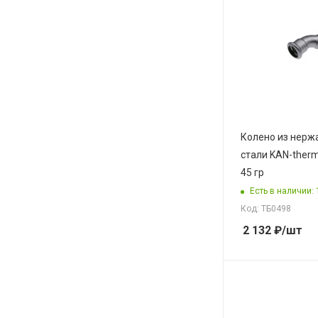
Колено из нер
стали KAN-therm
45 гр
Есть в наличии: 
Код: ТБ0498
2 132
₽
/шт