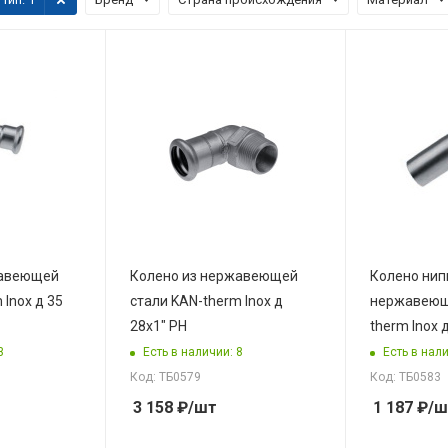
жавеющей
Колено из нержавеющей
Колено нип
 Inox д 35
стали KAN-therm Inox д
нержавеющ
28x1" РН
therm Inox д
3
Есть в наличии: 8
Есть в нали
Код: ТБ0579
Код: ТБ0583
3 158
₽
/шт
1 187
₽
/ш