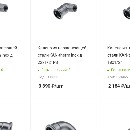
жавеющей
Колено из нержавеющей
Колено из
 Inox д
стали KAN-therm Inox д
стали KAN-t
22x1/2" РВ
18x1/2"
10
Есть в наличии: 8
Есть в нали
Код: ТБ0650
Код: ТБ0465
3 390
₽
/шт
2 184
₽
/ш