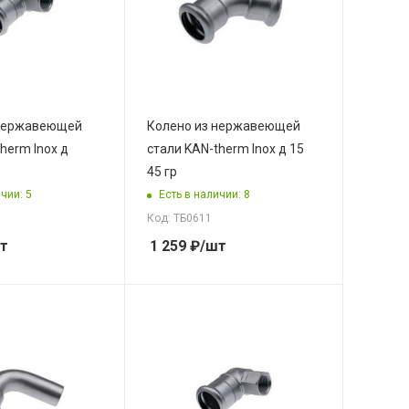
 нержавеющей
Колено из нержавеющей
herm Inox д
стали KAN-therm Inox д 15
45 гр
чии: 5
Есть в наличии: 8
Код: ТБ0611
т
1 259
₽
/шт