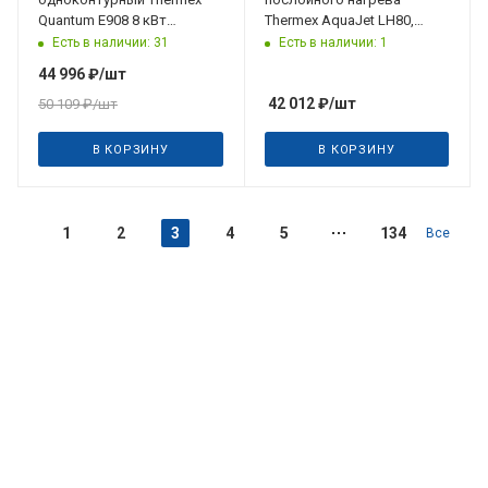
Quantum E908 8 кВт
Thermex AquaJet LH80,
(230/380 В)
настенный
Есть в наличии: 31
Есть в наличии: 1
44 996
₽
/шт
42 012
₽
/шт
50 109
₽
/шт
В КОРЗИНУ
В КОРЗИНУ
1
2
3
4
5
134
Все