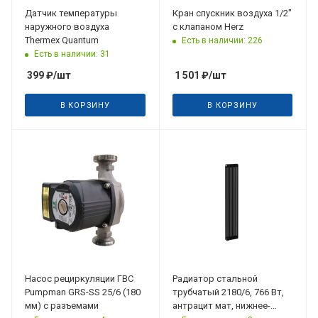
Датчик температуры
Кран спускник воздуха 1/2"
наружного воздуха
c клапаном Herz
Thermex Quantum
Есть в наличии: 226
Есть в наличии: 31
399
₽
/шт
1 501
₽
/шт
В КОРЗИНУ
В КОРЗИНУ
Дата планируемого
поступления
19.08.2026
Насос рециркуляции ГВС
Радиатор стальной
Pumpman GRS-SS 25/6 (180
трубчатый 2180/6, 766 Вт,
мм) с разъемами
антрацит мат, нижнее-