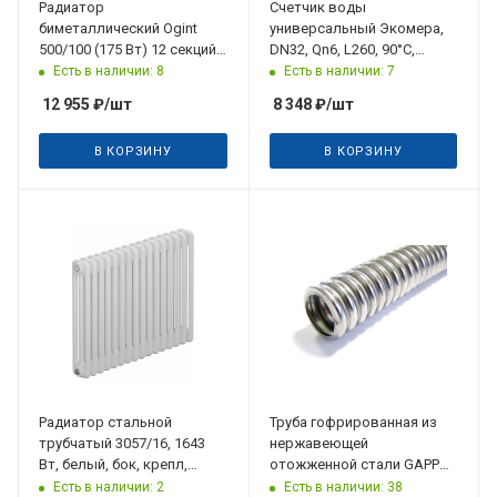
Радиатор
Счетчик воды
биметаллический Ogint
универсальный Экомера,
500/100 (175 Вт) 12 секций
DN32, Qn6, L260, 90°C,
РБС 500
присоединения
Есть в наличии: 8
Есть в наличии: 7
12 955
₽
/шт
8 348
₽
/шт
В КОРЗИНУ
В КОРЗИНУ
Радиатор стальной
Труба гофрированная из
трубчатый 3057/16, 1643
нержавеющей
Вт, белый, бок, крепл,
отожженной стали GAPPO
TUBOG TUB Rifar
15 (продажа кратно 1м)
Есть в наличии: 2
Есть в наличии: 38