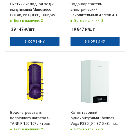
Счетчик холодной воды
Водонагреватель
импульсный Миномесс
электрический
СВТХи, кл.С, IP68, 100л/имп,
накопительный Ariston ABS
DN50, Qn45, L200, 40°C,
VLS PRO R 50
Есть в наличии: 2
Есть в наличии: 2
фланцы
39 147
₽
/шт
19 847
₽
/шт
В КОРЗИНУ
В КОРЗИНУ
Водонагреватель
Котел газовый
косвенного нагрева S-
одноконтурный Thermex
TANK P 150 157 литров
Vega PS35 (9,4-37,5 кВт при
50/30⁰С) конденсационный
Есть в наличии: 2
Есть в наличии: 2