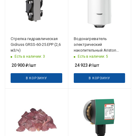
Стрелка гидравлическая
Водонагреватель
Gidruss GRSS-60-25.EPP (2,6
электрический
м3/ч)
накопительный Ariston
PRO1 ECO ABS PW 150 V
Есть в наличии: 3
Есть в наличии: 5
20 900
₽
/шт
24 923
₽
/шт
В КОРЗИНУ
В КОРЗИНУ
Дата планируемого
поступления
15.09.2026