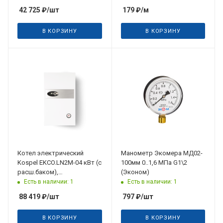
42 725
₽
/шт
179
₽
/м
В КОРЗИНУ
В КОРЗИНУ
Котел электрический
Манометр Экомера МД02-
Kospel EKCO.LN2M-04 кВт (с
100мм 0..1,6 МПа G1\2
расш.баком),
(Эконом)
погодозависимое
Есть в наличии: 1
Есть в наличии: 1
управление 220/380 В
88 419
₽
/шт
797
₽
/шт
В КОРЗИНУ
В КОРЗИНУ