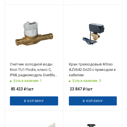
Дата планируемого
поступления
31.08.2026
Счетчик холодной воды
Кран трехходовый Afriso
Itron TU1 Flodis, класс С,
AZV642 Dn20 с приводом и
IP68, радиомодуль EverBlu,
кабелем
DN32, Qn6, L260, 30°C,
Есть в наличии: 1
Есть в наличии: 3
присоединения
85 423
₽
/шт
23 847
₽
/шт
В КОРЗИНУ
В КОРЗИНУ
Дата планируемого
поступления