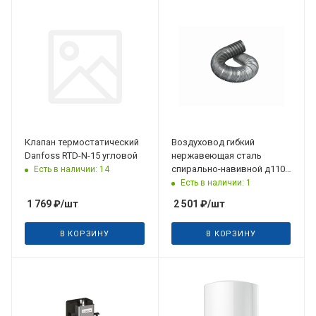
Клапан термостатический
Воздуховод гибкий
Danfoss RTD-N-15 угловой
нержавеющая сталь
спирально-навивной д110-
Есть в наличии: 14
1,5m ERA
Есть в наличии: 1
1 769
₽
/шт
2 501
₽
/шт
В КОРЗИНУ
В КОРЗИНУ