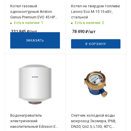
Котел газовый
Котел на твердом топливе
одноконтурный Ariston
Lavoro Eco M-15 15 кВт,
Genus Premium EVO 45 HP
стальной
(13,1-43,6 кВт 50/30грС)
Есть в наличии: 1
Есть в наличии: 2
конденсационный
331 845
₽
/шт
78 490
₽
/шт
ЗАКАЗАТЬ
В КОРЗИНУ
Водонагреватель
Счетчик холодной воды
электрический
мокроход Экомера, IP68,
накопительный Edisson ER
DN20, Qn2.5, L130, 40°C,