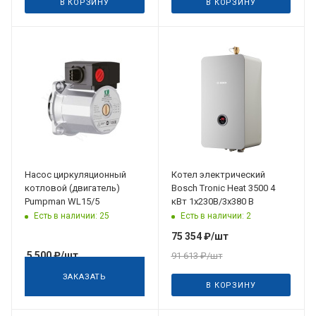
В КОРЗИНУ
В КОРЗИНУ
Дата планируемого
поступления
29.08.2026
Насос циркуляционный
Котел электрический
котловой (двигатель)
Bosch Tronic Heat 3500 4
Pumpman WL15/5
кВт 1x230В/3х380 В
Есть в наличии: 25
Есть в наличии: 2
75 354
₽
/шт
5 500
₽
/шт
91 613
₽
/шт
ЗАКАЗАТЬ
В КОРЗИНУ