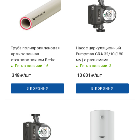
29.08.2026
Труба полипропиленовая
Насос циркуляционный
армированная
Pumpman GRA 32/10 (180
стекловолокном Berke
мм) с разъемами
PN20 SDR7.4 д 25 х 3,5 (4м)
Есть в наличии: 16
Есть в наличии: 3
348
₽
/шт
10 601
₽
/шт
В КОРЗИНУ
В КОРЗИНУ
Дата планируемого
поступления
29.08.2026