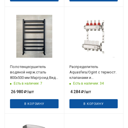
Полотенцесушитель
Распределитель
водяной нерж.сталь
Aquasfera/Ogint с термост.
800х500 мм Маргроид Вид
клапанами и
81/10, лесенка,
расходомерами на 3
Есть в наличии: 7
Есть в наличии: 34
подключение 500 мм,
подкл., нерж. сталь
26 980
₽
/шт
4 284
₽
/шт
черный
В КОРЗИНУ
В КОРЗИНУ