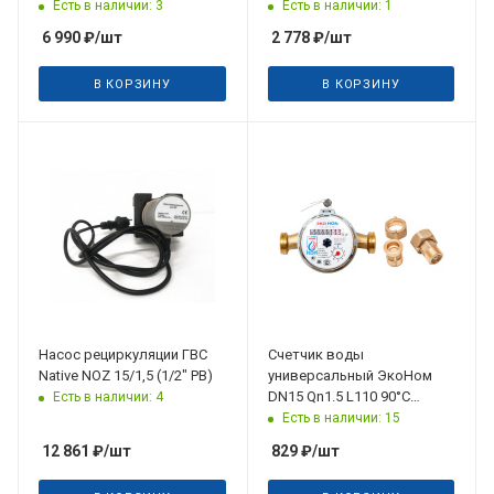
50 V
присоединения
Есть в наличии: 3
Есть в наличии: 1
6 990
₽
/шт
2 778
₽
/шт
В КОРЗИНУ
В КОРЗИНУ
Дата планируемого
поступления
10.08.2026
Насос рециркуляции ГВС
Счетчик воды
Native NOZ 15/1,5 (1/2" РВ)
универсальный ЭкоНом
DN15 Qn1.5 L110 90°C
Есть в наличии: 4
присоединения обратный
Есть в наличии: 15
клапан
12 861
₽
/шт
829
₽
/шт