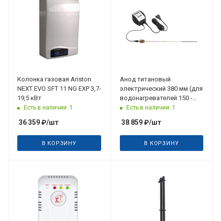
Колонка газовая Ariston
Анод титановый
NEXT EVO SFT 11 NG EXP 3,7-
электрический 380 мм (для
19,5 кВт
водонагревателей 150 -
500 литров)
Есть в наличии: 1
Есть в наличии: 1
36 359
₽
/шт
38 859
₽
/шт
В КОРЗИНУ
В КОРЗИНУ