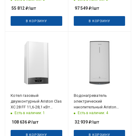
55 812
₽
/шт
97 549
₽
/шт
В КОРЗИНУ
В КОРЗИНУ
Котел газовый
Водонагреватель
двухконтурный Ariston Clas
электрический
XC 28 FF 11,6-28,1 кВт
накопительный Ariston
(закрытая камера
ABSE VLS PRO PW 100
Есть в наличии: 1
Есть в наличии: 4
сгорания)
(универсальный)
108 636
₽
/шт
32 939
₽
/шт
В КОРЗИНУ
В КОРЗИНУ