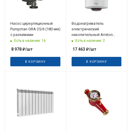
Насос циркуляционный
Водонагреватель
Pumpman GRA 25/6 (180 мм)
электрический
с разъемами
накопительный Ariston
PRO1 R INOX ABS 80 V
Есть в наличии: 16
Есть в наличии: 2
8 978
₽
/шт
17 463
₽
/шт
В КОРЗИНУ
В КОРЗИНУ
Дата планируемого
поступления
10.10.2026