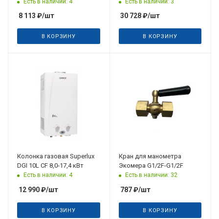
центр, крепл, TUBOG TUB
Есть в наличии: 4
Есть в наличии: 3
Rifar
8 113
₽
/шт
30 728
₽
/шт
В КОРЗИНУ
В КОРЗИНУ
Дата планируемого
поступления
03.08.2026
Колонка газовая Superlux
Кран для манометра
DGI 10L CF 8,0-17,4 кВт
Экомера G1/2F-G1/2F
Есть в наличии: 4
Есть в наличии: 32
12 990
₽
/шт
787
₽
/шт
В КОРЗИНУ
В КОРЗИНУ