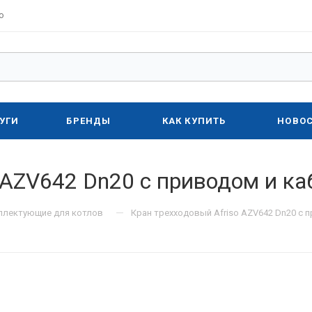
о
УГИ
БРЕНДЫ
КАК КУПИТЬ
НОВО
 AZV642 Dn20 с приводом и к
—
плектующие для котлов
Кран трехходовый Afriso AZV642 Dn20 с 