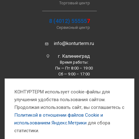
Торговый центр
8 (4012) 55555
7
Сервисный центр
info@konturterm.ru
г. Калининград
Время работы:
Пн — Пт 8:00 – 19:00
Сб — 9:00 – 17:00
Вс —10:00 – 16:00
КОНТУРТЕРМ использует cookie-файлы для
улучшения удобства пользования сайтом.
Продолжая использовать сайт, вы соглашаетесь с
Политикой в отношении файлов Сookie и
использованием Яндекс.Метрики
для сбора
1993-2026 © Компания «Контуртерм» — инженерно-торговый центр
статистики.