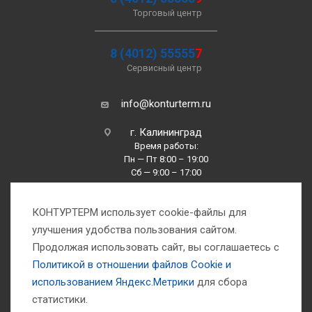
Торговый центр
8 (4012) 55555
7
Сервисный центр
info@konturterm.ru
г. Калининград
Время работы:
Пн — Пт 8:00 – 19:00
Сб — 9:00 – 17:00
Вс —10:00 – 16:00
КОНТУРТЕРМ использует cookie-файлы для
улучшения удобства пользования сайтом.
Продолжая использовать сайт, вы соглашаетесь с
Политикой в отношении файлов Сookie и
использованием Яндекс.Метрики
для сбора
1993-2026 © Компания «Контуртерм» — инженерно-торговый центр
статистики.