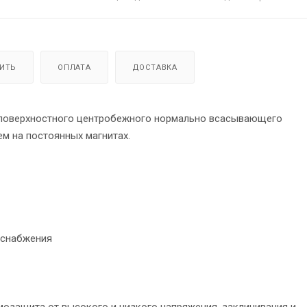
ПИТЬ
ОПЛАТА
ДОСТАВКА
е поверхностного центробежного нормально всасывающего
м на постоянных магнитах.
оснабжения
рмозащита от высокого и низкого напряжения, заклинивания и