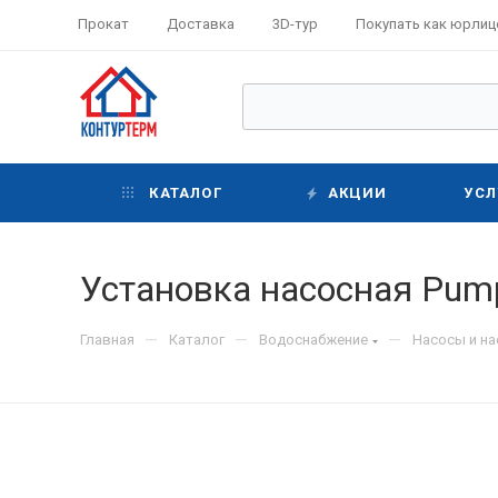
Прокат
Доставка
3D-тур
Покупать как юрлиц
КАТАЛОГ
АКЦИИ
УСЛ
Установка насосная Pum
—
—
—
Главная
Каталог
Водоснабжение
Насосы и н