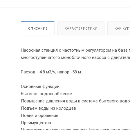
ОПИСАНИЕ
ХАРАКТЕРИСТИКИ
КАК КУ
Насосная станция с частотным регулятором на баз
многоступенчатого моноблочного насоса с двигателе
Расход - 4.8 м3/ч, напор -58 м.
Основные функции:
Бытовое водоснабжение
Повышение давления воды в системе бытового вод
Подъем воды из колодцев
Полив и орошение
Преимущества:
Многоступенчатая умная защита (от сухого хода, те