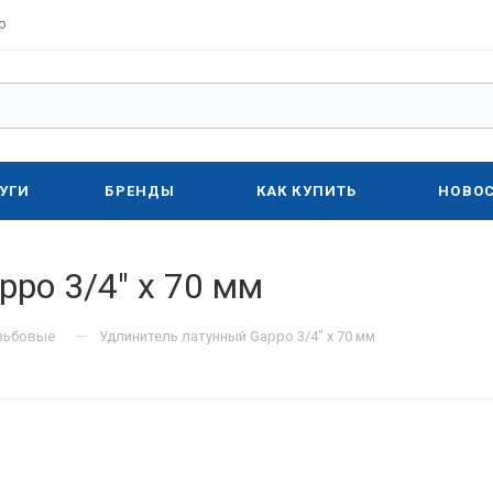
о
УГИ
БРЕНДЫ
КАК КУПИТЬ
НОВО
po 3/4" х 70 мм
—
зьбовые
Удлинитель латунный Gappo 3/4" х 70 мм