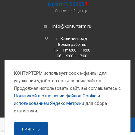
8 (4012) 55555
7
Сервисный центр
info@konturterm.ru
г. Калининград
Время работы:
Пн — Пт 8:00 – 19:00
Сб — 9:00 – 17:00
Вс —10:00 – 16:00
КОНТУРТЕРМ использует cookie-файлы для
улучшения удобства пользования сайтом.
Продолжая использовать сайт, вы соглашаетесь с
Политикой в отношении файлов Сookie и
использованием Яндекс.Метрики
для сбора
1993-2026 © Компания «Контуртерм» — инженерно-торговый центр
статистики.
В КОРЗИНУ
ПРИНЯТЬ