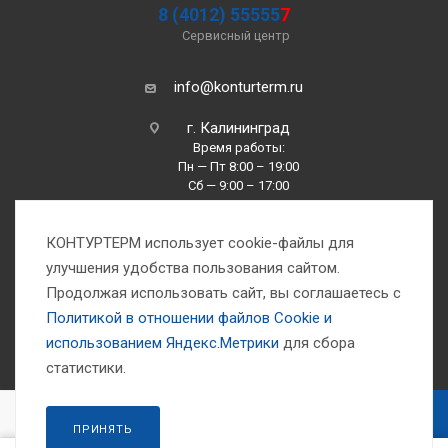
8 (4012) 55555
7
Сервисный центр
info@konturterm.ru
г. Калининград
Время работы:
Пн — Пт 8:00 – 19:00
Сб — 9:00 – 17:00
Вс —10:00 – 16:00
КОНТУРТЕРМ использует cookie-файлы для
улучшения удобства пользования сайтом.
Продолжая использовать сайт, вы соглашаетесь с
Политикой в отношении файлов Сookie и
использованием Яндекс.Метрики
для сбора
1993-2026 © Компания «Контуртерм» — инженерно-торговый центр
статистики.
В КОРЗИНУ
ПРИНЯТЬ