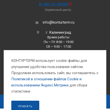
8 (4012) 55555
7
Сервисный центр
info@konturterm.ru
г. Калининград
Время работы:
Пн — Пт 8:00 – 19:00
Сб — 9:00 – 17:00
Вс —10:00 – 16:00
КОНТУРТЕРМ использует cookie-файлы для
улучшения удобства пользования сайтом.
Продолжая использовать сайт, вы соглашаетесь с
Политикой в отношении файлов Сookie и
использованием Яндекс.Метрики
для сбора
1993-2026 © Компания «Контуртерм» — инженерно-торговый центр
статистики.
ЗАКАЗАТЬ
ПРИНЯТЬ