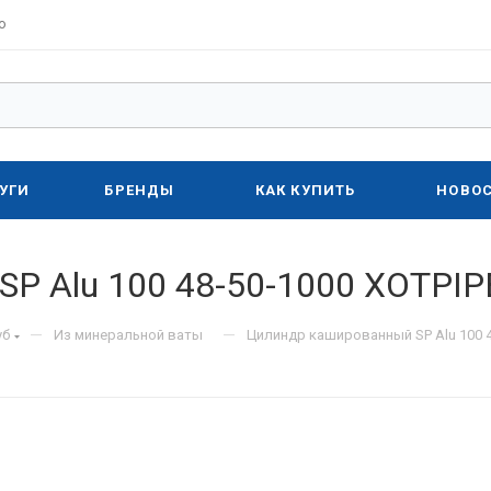
о
УГИ
БРЕНДЫ
КАК КУПИТЬ
НОВО
P Alu 100 48-50-1000 XOTPIP
—
—
уб
Из минеральной ваты
Цилиндр кашированный SP Alu 100 4