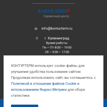
8 (4012) 55555
7
Сервисный центр
info@konturterm.ru
г. Калининград
Время работы:
Пн — Пт 8:00 – 19:00
Сб — 9:00 – 17:00
Вс —10:00 – 16:00
КОНТУРТЕРМ использует cookie-файлы для
улучшения удобства пользования сайтом.
Продолжая использовать сайт, вы соглашаетесь с
Политикой в отношении файлов Сookie и
использованием Яндекс.Метрики
для сбора
1993-2026 © Компания «Контуртерм» — инженерно-торговый центр
статистики.
ЗАКАЗАТЬ