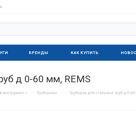
о
УГИ
БРЕНДЫ
КАК КУПИТЬ
НОВО
руб д 0-60 мм, REMS
—
—
й инструмент
Труборезы
Труборез для стальных труб д 0-60