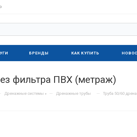
о
УГИ
БРЕНДЫ
КАК КУПИТЬ
НОВО
без фильтра ПВХ (метраж)
—
—
—
Дренажные системы
Дренажные трубы
Труба 50/60 дрен