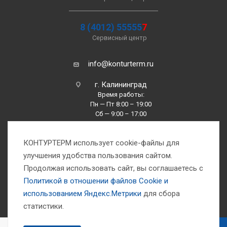
8 (4012) 55555
7
Сервисный центр
info@konturterm.ru
г. Калининград
Время работы:
Пн — Пт 8:00 – 19:00
Сб — 9:00 – 17:00
Вс —10:00 – 16:00
КОНТУРТЕРМ использует cookie-файлы для
улучшения удобства пользования сайтом.
Продолжая использовать сайт, вы соглашаетесь с
Политикой в отношении файлов Сookie и
использованием Яндекс.Метрики
для сбора
1993-2026 © Компания «Контуртерм» — инженерно-торговый центр
статистики.