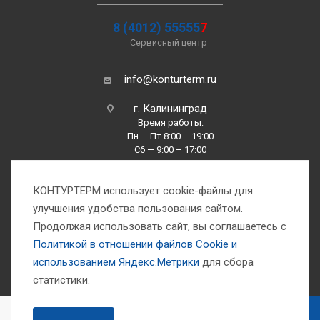
8 (4012) 55555
7
Сервисный центр
info@konturterm.ru
г. Калининград
Время работы:
Пн — Пт 8:00 – 19:00
Сб — 9:00 – 17:00
Вс —10:00 – 16:00
КОНТУРТЕРМ использует cookie-файлы для
улучшения удобства пользования сайтом.
Продолжая использовать сайт, вы соглашаетесь с
Политикой в отношении файлов Сookie и
использованием Яндекс.Метрики
для сбора
1993-2026 © Компания «Контуртерм» — инженерно-торговый центр
статистики.
В КОРЗИНУ