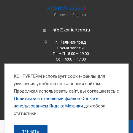
8 (4012) 55555
7
Сервисный центр
info@konturterm.ru
г. Калининград
Время работы:
Пн — Пт 8:00 – 19:00
Сб — 9:00 – 17:00
Вс —10:00 – 16:00
КОНТУРТЕРМ использует cookie-файлы для
улучшения удобства пользования сайтом.
Продолжая использовать сайт, вы соглашаетесь с
Политикой в отношении файлов Сookie и
использованием Яндекс.Метрики
для сбора
1993-2026 © Компания «Контуртерм» — инженерно-торговый центр
статистики.
В КОРЗИНУ
ПРИНЯТЬ