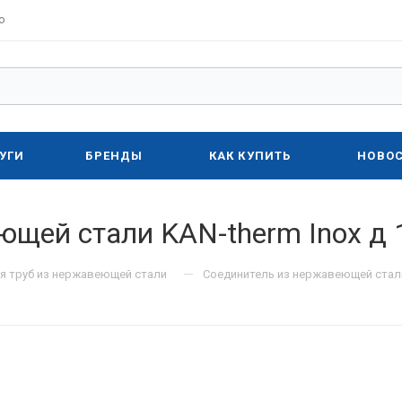
о
УГИ
БРЕНДЫ
КАК КУПИТЬ
НОВО
щей стали KAN-therm Inox д 
—
я труб из нержавеющей стали
Соединитель из нержавеющей стали 