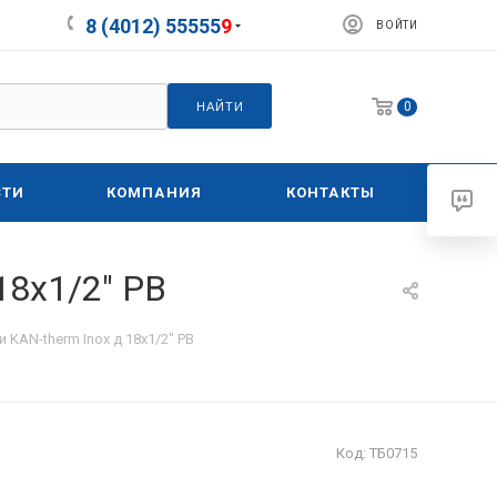
8 (4012) 55555
9
ВОЙТИ
0
НАЙТИ
СТИ
КОМПАНИЯ
КОНТАКТЫ
18х1/2" РВ
KAN-therm Inox д 18х1/2" РВ
Код:
ТБ0715