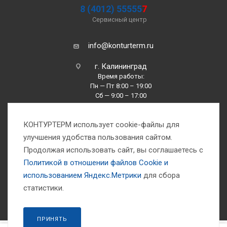
8 (4012) 55555
7
Сервисный центр
info@konturterm.ru
г. Калининград
Время работы:
Пн — Пт 8:00 – 19:00
Сб — 9:00 – 17:00
Вс —10:00 – 16:00
КОНТУРТЕРМ использует cookie-файлы для
улучшения удобства пользования сайтом.
Продолжая использовать сайт, вы соглашаетесь с
Политикой в отношении файлов Сookie и
использованием Яндекс.Метрики
для сбора
1993-2026 © Компания «Контуртерм» — инженерно-торговый центр
статистики.
ПРИНЯТЬ