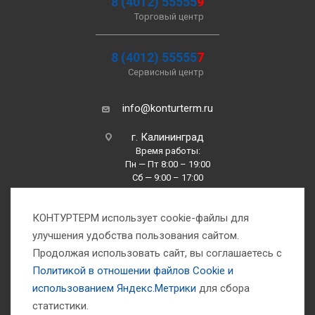
8 (4012) 55555
9
Торговый центр
8 (4012) 55555
7
Сервисный центр
info@konturterm.ru
г. Калининград
Время работы:
Пн — Пт 8:00 – 19:00
Сб — 9:00 – 17:00
Вс —10:00 – 16:00
КОНТУРТЕРМ использует cookie-файлы для
улучшения удобства пользования сайтом.
Продолжая использовать сайт, вы соглашаетесь с
Политикой в отношении файлов Сookie и
использованием Яндекс.Метрики
для сбора
1993-2026 © Компания «Контуртерм» — инженерно-торговый центр
статистики.