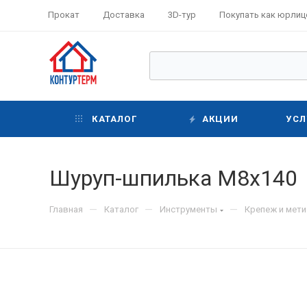
Прокат
Доставка
3D-тур
Покупать как юрлиц
КАТАЛОГ
АКЦИИ
УСЛ
Шуруп-шпилька М8х140
—
—
—
Главная
Каталог
Инструменты
Крепеж и мет