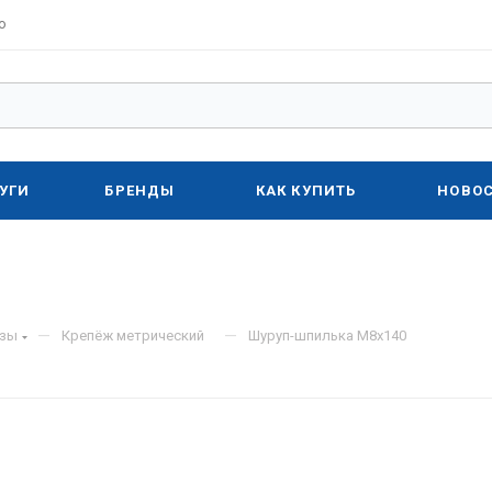
о
УГИ
БРЕНДЫ
КАК КУПИТЬ
НОВО
—
—
изы
Крепёж метрический
Шуруп-шпилька М8х140