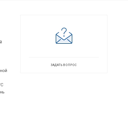
й
ЗАДАТЬ ВОПРОС
дной
°С
ень