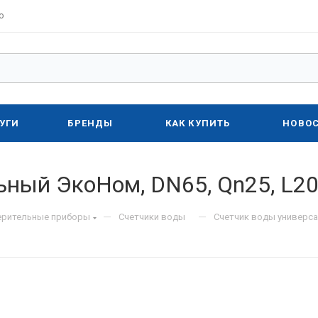
о
УГИ
БРЕНДЫ
КАК КУПИТЬ
НОВО
ный ЭкоНом, DN65, Qn25, L20
—
—
ерительные приборы
Счетчики воды
Счетчик воды универса