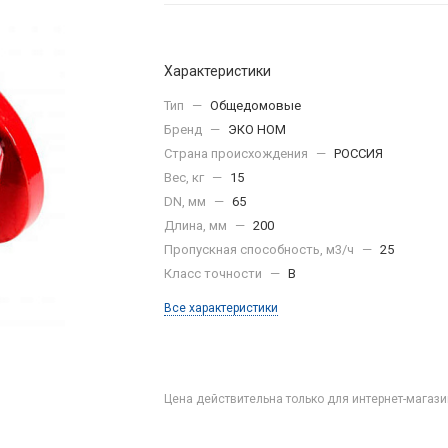
Характеристики
Тип
—
Общедомовые
Бренд
—
ЭКО НОМ
Страна происхождения
—
РОССИЯ
Вес, кг
—
15
DN, мм
—
65
Длина, мм
—
200
Пропускная способность, м3/ч
—
25
Класс точности
—
B
Все характеристики
Цена действительна только для интернет-магази