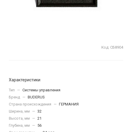
Код:
СБ8904
Характеристики
Тип
—
Системы управления
Бренд
—
BUDERUS
Страна происхождения
—
ГЕРМАНИЯ
Ширина, мм
—
32
Высота, мм
—
21
Глубина, мм
—
56