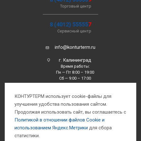
Торговый центр
8 (4012) 55555
7
Сервисный центр
info@konturterm.ru
г. Калининград
Время работы:
Пн — Пт 8:00 – 19:00
Сб — 9:00 – 17:00
Вс —10:00 – 16:00
КОНТУРТЕРМ использует cookie-файлы для
улучшения удобства пользования сайтом.
Продолжая использовать сайт, вы соглашаетесь с
Политикой в отношении файлов Сookie и
использованием Яндекс.Метрики
для сбора
1993-2026 © Компания «Контуртерм» — инженерно-торговый центр
статистики.