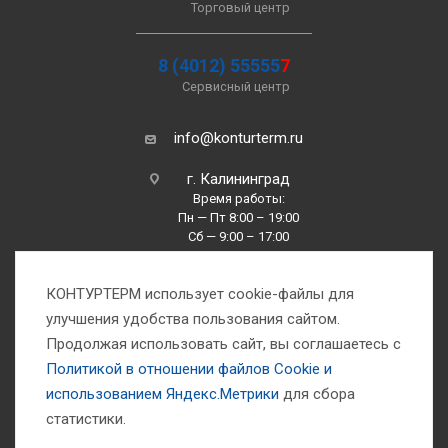
Торговый центр
8 (4012) 55555
7
Сервисный центр
info@konturterm.ru
г. Калининград
Время работы:
Пн — Пт 8:00 – 19:00
Сб — 9:00 – 17:00
Вс —10:00 – 16:00
КОНТУРТЕРМ использует cookie-файлы для
улучшения удобства пользования сайтом.
Продолжая использовать сайт, вы соглашаетесь с
Политикой в отношении файлов Сookie и
использованием Яндекс.Метрики
для сбора
1993-2026 © Компания «Контуртерм» — инженерно-торговый центр
статистики.