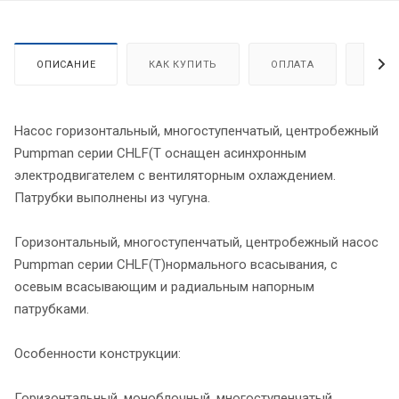
ОПИСАНИЕ
КАК КУПИТЬ
ОПЛАТА
ДОСТ
Насос горизонтальный, многоступенчатый, центробежный
Pumpman серии CHLF(T оснащен асинхронным
электродвигателем с вентиляторным охлаждением.
Патрубки выполнены из чугуна.
Горизонтальный, многоступенчатый, центробежный насос
Pumpman серии CHLF(T)нормального всасывания, с
осевым всасывающим и радиальным напорным
патрубками.
Особенности конструкции:
Горизонтальный, моноблочный, многоступенчатый,