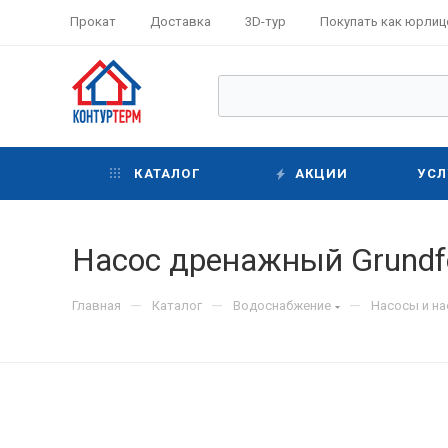
Прокат
Доставка
3D-тур
Покупать как юрлиц
КАТАЛОГ
АКЦИИ
УСЛ
Насос дренажный Grundfos
—
—
—
Главная
Каталог
Водоснабжение
Насосы и н