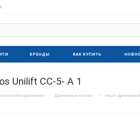
о
УГИ
БРЕНДЫ
КАК КУПИТЬ
НОВО
 Unilift CC-5- A 1
—
—
асосное оборудование
Дренажные насосы
Насос дренажный G